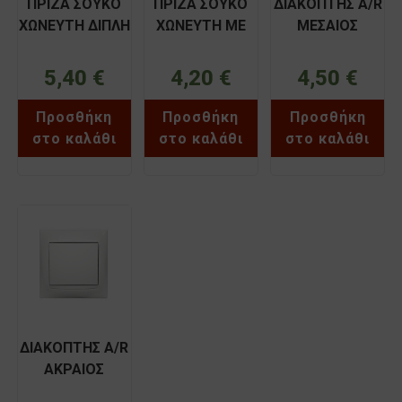
ΠΡΙΖΑ ΣΟΥΚΟ
ΠΡΙΖΑ ΣΟΥΚΟ
ΔΙΑΚΟΠΤΗΣ Α/R
ΧΩΝΕΥΤΗ ΔΙΠΛΗ
ΧΩΝΕΥΤΗ ME
ΜΕΣΑΙΟΣ
ΛΕΥΚΗ ΧΑΛΚΙΔΑ
ΚΑΠΑΚΙ ΛΕΥΚΗ
ΧΩΝΕΥΤΟΣ
BASSIAKOS
ΧΑΛΚΙΔΑ
ΛΕΥΚΟΣ
5,40
€
4,20
€
4,50
€
71032N
BASSIAKOS
ΧΑΛΚΙΔΑ
71031XN
BASSIAKOS
Προσθήκη
Προσθήκη
Προσθήκη
71015XN
στο καλάθι
στο καλάθι
στο καλάθι
ΔΙΑΚΟΠΤΗΣ Α/R
ΑΚΡΑΙΟΣ
ΧΩΝΕΥΤΟΣ