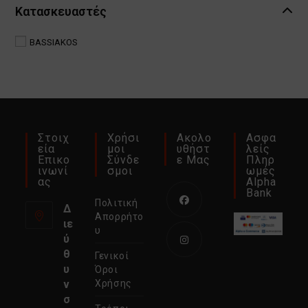
Κατασκευαστές
BASSIAKOS
Στοιχ
Χρήσι
Ακολο
Ασφα
Εία
Μοι
Υθήστ
Λείς
Επικο
Σύνδε
Ε Μας
Πληρ
Ινωνί
Σμοι
Ωμές
Ας
Alpha
Bank
Πολιτική
Δ
Απορρήτο
ιε
Ανοίγει
υ
ύ
σε
θ
Γενικοί
νέα
Ανοίγει
υ
Όροι
καρτέλα
σε
ν
Χρήσης
σ
νέα