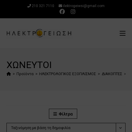
Μετάβαση
210 321 7110
ilektrogeiwsi@gmail.com
στο
περιεχόμενο
ΧΩΝΕΥΤΟΙ
>
Προϊόντα
>
ΗΛΕΚΤΡΟΛΟΓΙΚΟΣ ΕΞΟΠΛΙΣΜΟΣ
>
ΔΙΑΚΟΠΤΕΣ
>
Χ
Φίλτρα
Ταξινόμηση με βάση τη δημοφιλία