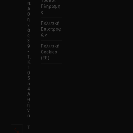
Τρόποι
η:
καρτέλα
Πληρωμή
Α
ς
θ
η
Πολιτική
ν
Επιστροφ
ά
ς
ών
3
9
Πολιτική
-
Cookies
Τ.
(ΕΕ)
Κ.
1
0
5
5
4
Α
θ
ή
ν
α
Τ