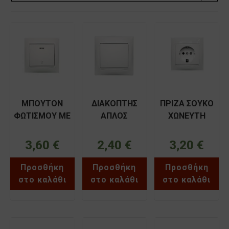
ΜΠΟΥΤΟΝ
ΔΙΑΚΟΠΤΗΣ
ΠΡΙΖΑ ΣΟΥΚΟ
ΦΩΤΙΣΜΟΥ ΜΕ
ΑΠΛΟΣ
ΧΩΝΕΥΤΗ
LED 220V
ΧΩΝΕΥΤΟΣ
ΛΕΥΚΗ ΧΑΛΚΙΔΑ
ΧΩΝΕΥΤΟ
ΛΕΥΚΟΣ
BASSIAKOS
3,60
€
2,40
€
3,20
€
ΛΕΥΚΟ ΧΑΛΚΙΔΑ
ΧΑΛΚΙΔΑ
71030XN
BASSIAKOS
BASSIAKOS
Προσθήκη
Προσθήκη
Προσθήκη
71024XN
71011XN
στο καλάθι
στο καλάθι
στο καλάθι