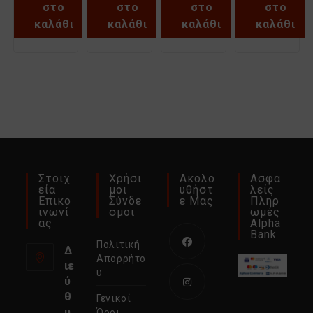
BASSIAKOS
71012XN
BASSIAKOS
71014XN
στο
στο
στο
στο
71032N
71031XN
καλάθι
καλάθι
καλάθι
καλάθι
Στοιχ
Χρήσι
Ακολο
Ασφα
Εία
Μοι
Υθήστ
Λείς
Επικο
Σύνδε
Ε Μας
Πληρ
Ινωνί
Σμοι
Ωμές
Ας
Alpha
Bank
Πολιτική
Δ
Απορρήτο
ιε
Ανοίγει
υ
ύ
σε
θ
Γενικοί
νέα
Ανοίγει
υ
Όροι