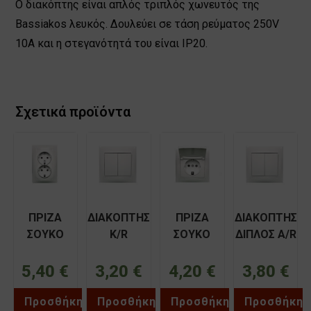
Ο διακόπτης είναι απλός τριπλός χωνευτός της
Bassiakos λευκός. Δουλεύει σε τάση ρεύματος 250V
10Α και η στεγανότητά του είναι IP20.
Σχετικά προϊόντα
ΠΡΙΖΑ
ΔΙΑΚΟΠΤΗΣ
ΠΡΙΖΑ
ΔΙΑΚΟΠΤΗΣ
ΣΟΥΚΟ
K/R
ΣΟΥΚΟ
ΔΙΠΛΟΣ Α/R
ΧΩΝΕΥΤΗ
ΧΩΝΕΥΤΟΣ
ΧΩΝΕΥΤΗ
ΧΩΝΕΥΤΟΣ
ΔΙΠΛΗ
ΛΕΥΚΟΣ
ME ΚΑΠΑΚΙ
ΛΕΥΚΟΣ
5,40
€
3,20
€
4,20
€
3,80
€
ΛΕΥΚΗ
ΧΑΛΚΙΔΑ
ΛΕΥΚΗ
ΧΑΛΚΙΔΑ
ΧΑΛΚΙΔΑ
BASSIAKOS
ΧΑΛΚΙΔΑ
BASSIAKOS
Προσθήκη
Προσθήκη
Προσθήκη
Προσθήκη