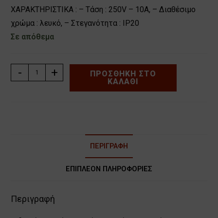
ΧΑΡΑΚΤΗΡΙΣΤΙΚΑ : – Τάση : 250V – 10Α, – Διαθέσιμο
χρώμα : λευκό, – Στεγανότητα : IP20
Σε απόθεμα
ΔΙΑΚΟΠΤΗΣ
-
+
ΠΡΟΣΘΉΚΗ ΣΤΟ
ΚΑΛΆΘΙ
ΑΠΛΟΣ
ΤΡΙΠΛΟΣ
ΧΩΝΕΥΤΟΣ
ΛΕΥΚΟΣ
ΧΑΛΚΙΔΑ
BASSIAKOS
ΠΕΡΙΓΡΑΦΉ
71018XN
ποσότητα
ΕΠΙΠΛΈΟΝ ΠΛΗΡΟΦΟΡΊΕΣ
Περιγραφή