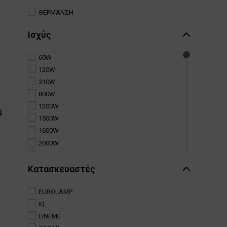
ΘΕΡΜΑΝΣΗ
Ισχύς
60W
120W
310W
800W
1200W
Ν
1500W
1600W
2000W
2400W
Κατασκευαστές
EUROLAMP
IQ
LINEME