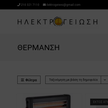
Μετάβαση
210 321 7110
ilektrogeiwsi@gmail.com
στο
περιεχόμενο
ΘΕΡΜΑΝΣΗ
Ταξινόμηση με βάση τη δημοφιλία
Φίλτρα
ΕΚΤΌΣ Α