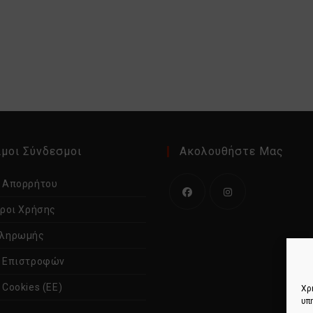
μοι Σύνδεσμοι
Ακολουθήστε Μας
ή Απορρήτου
Όροι Χρήσης
Ανοίγει
Ανοίγει
σε
σε
Πληρωμής
νέα
νέα
ή Επιστροφών
καρτέλα
καρτέλα
 Cookies (ΕΕ)
Χρ
υπ