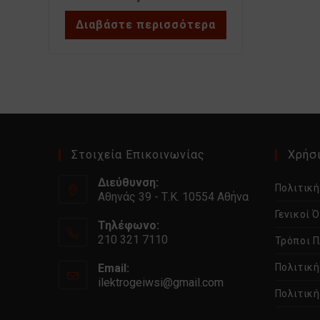
Διαβάστε περισσότερα
Στοιχεία Επικοινωνίας
Χρήσι
Διεύθυνση:
Πολιτικ
Αθηνάς 39 - Τ.Κ. 10554 Αθήνα
Γενικοί 
Τηλέφωνο:
210 321 7110
Τρόποι 
Email:
Πολιτικ
ilektrogeiwsi@gmail.com
Ανοίγει
Πολιτική
στην
εφαρμογή