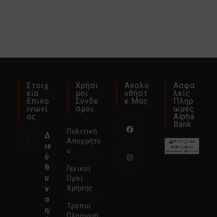
Στοιχ
Χρήσι
Ακολο
Ασφα
Εία
Μοι
Υθήστ
Λείς
Επικο
Σύνδε
Ε Μας
Πληρ
Ινωνί
Σμοι
Ωμές
Ας
Alpha
Bank
Πολιτική
Δ
Απορρήτο
ιε
Ανοίγει
υ
ύ
σε
θ
Γενικοί
νέα
Ανοίγει
υ
Όροι
καρτέλα
σε
ν
Χρήσης
σ
νέα
Τρόποι
η:
καρτέλα
Πληρωμή