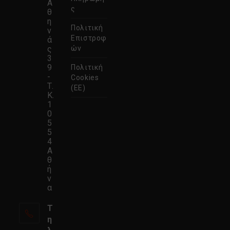
Α
ς
θ
η
Πολιτική
ν
Επιστροφ
ά
ς
ών
3
9
Πολιτική
-
Cookies
Τ.
(ΕΕ)
Κ.
1
0
5
5
4
Α
θ
ή
ν
α
Τ
η