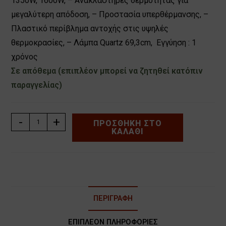
1350W, 1600W, – Ανακλαστήρες θερμότητας για
μεγαλύτερη απόδοση, – Προστασία υπερθέρμανσης, –
Πλαστικό περίβλημα αντοχής στις υψηλές
θερμοκρασίες, – Λάμπα Quartz 69,3cm, Εγγύηση : 1
χρόνος
Σε απόθεμα (επιπλέον μπορεί να ζητηθεί κατόπιν
παραγγελίας)
ΘΕΡΜΑΝΤΙΚΟ
-
+
ΠΡΟΣΘΉΚΗ ΣΤΟ
ΚΑΛΆΘΙ
ΣΩΜΑ
ΥΠΕΡΥΘΡΩΝ
ΕΠΙΤΟΙΧΟ
2000W
LINEME
70-
ΠΕΡΙΓΡΑΦΉ
00611
ποσότητα
ΕΠΙΠΛΈΟΝ ΠΛΗΡΟΦΟΡΊΕΣ