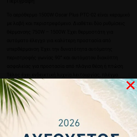
Περιγραφή
Το αερόθερμο 1500W Oscar Plus PTC-02 είναι κεραμικό
με λαβή και περιστρεφόμενο. Διαθέτει δύο ρυθμίσεις
θέρμανσης 750W – 1500W. Έχει θερμοστάτη για
αυτόματο έλεγχο για καλύτερη προστασία από
υπερθέρμανση. Έχει την δυνατότητα αυτόματης
περιστροφής γωνίας 90° και αυτόματου διακόπτη
ασφαλείας για προστασία από πλάγια θέση ή πτώση.
Τέλος έχει ενδεικτική λυχνία λειτουργίας, πλέγμα
ασφαλείας και 2 χρόνια εγγύηση.
Σχετικά προϊόντα