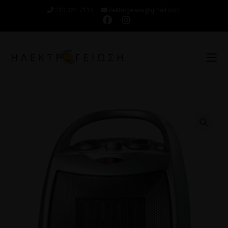
210 321 7110
ilektrogeiwsi@gmail.com
🔍