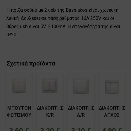
Η πρίζα σούκο με 2 usb της Bassiakos είναι χωνευτή
λευκή. Δουλεύει σε τάση ρεύματος 16Α 250V και οι
θύρες usb είναι 5V 2100mA. H στεγανότητά της είναι
IP20.
Σχετικά προϊόντα
ΜΠΟΥΤΟΝ
ΔΙΑΚΟΠΤΗΣ
ΔΙΑΚΟΠΤΗΣ
ΔΙΑΚΟΠΤΗΣ
ΦΩΤΙΣΜΟΥ
K/R
Α/R
ΑΠΛΟΣ
ΜΕ LED
ΧΩΝΕΥΤΟΣ
ΑΚΡΑΙΟΣ
ΤΡΙΠΛΟΣ
220V
ΛΕΥΚΟΣ
ΧΩΝΕΥΤΟΣ
ΧΩΝΕΥΤΟΣ
3,60
€
3,20
€
3,10
€
4,90
€