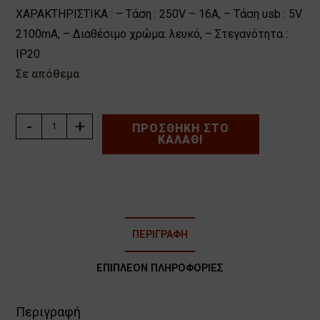
ΧΑΡΑΚΤΗΡΙΣΤΙΚΑ : – Τάση : 250V – 16Α, – Τάση usb : 5V
2100mA, – Διαθέσιμο χρώμα: λευκό, – Στεγανότητα :
IP20
Σε απόθεμα
ΠΡΙΖΑ
-
+
ΠΡΟΣΘΉΚΗ ΣΤΟ
ΚΑΛΆΘΙ
ΣΟΥΚΟ
ΧΩΝΕΥΤΗ
ME
2
USB
ΛΕΥΚΗ
ΠΕΡΙΓΡΑΦΉ
ΧΑΛΚΙΔΑ
BASSIAKOS
ΕΠΙΠΛΈΟΝ ΠΛΗΡΟΦΟΡΊΕΣ
71043XN
ποσότητα
Περιγραφή