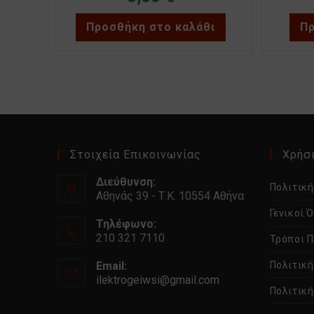
Προσθήκη στο καλάθι
Πρ
Στοιχεία Επικοινωνίας
Χρήσι
Διεύθυνση:
Πολιτικ
Αθηνάς 39 - Τ.Κ. 10554 Αθήνα
Γενικοί 
Τηλέφωνο:
210 321 7110
Τρόποι 
Email:
Πολιτικ
ilektrogeiwsi@gmail.com
Ανοίγει
Πολιτική
στην
εφαρμογή