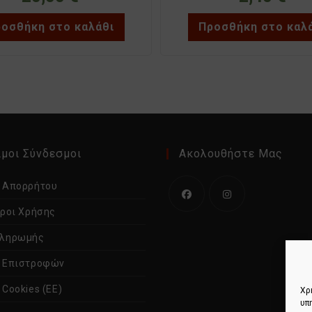
οσθήκη στο καλάθι
Προσθήκη στο καλ
μοι Σύνδεσμοι
Ακολουθήστε Μας
ή Απορρήτου
Όροι Χρήσης
Ανοίγει
Ανοίγει
σε
σε
Πληρωμής
νέα
νέα
ή Επιστροφών
καρτέλα
καρτέλα
 Cookies (ΕΕ)
Χρ
υπ