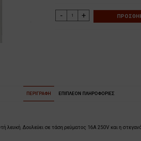
ΠΡΙΖΑ
-
+
ΠΡΟΣΘΉΚ
ΣΟΥΚΟ
ΧΩΝΕΥΤΗ
ME
ΚΑΠΑΚΙ
ΛΕΥΚΗ
ΧΑΛΚΙΔΑ
BASSIAKOS
71031XN
ποσότητα
ΠΕΡΙΓΡΑΦΉ
ΕΠΙΠΛΈΟΝ ΠΛΗΡΟΦΟΡΊΕΣ
τή λευκή. Δουλεύει σε τάση ρεύματος 16Α 250V και η στεγανό