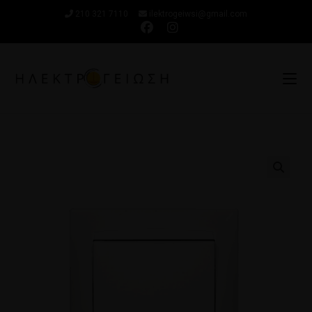
210 321 7110
ilektrogeiwsi@gmail.com
🔍