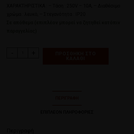
ΧΑΡΑΚΤΗΡΙΣΤΙΚΑ : – Τάση : 250V – 10Α, – Διαθέσιμο
χρώμα : λευκό, – Στεγανότητα : IP20
Σε απόθεμα (επιπλέον μπορεί να ζητηθεί κατόπιν
παραγγελίας)
-
+
ΠΡΟΣΘΉΚΗ ΣΤΟ
ΚΑΛΆΘΙ
ΠΕΡΙΓΡΑΦΉ
ΕΠΙΠΛΈΟΝ ΠΛΗΡΟΦΟΡΊΕΣ
Περιγραφή