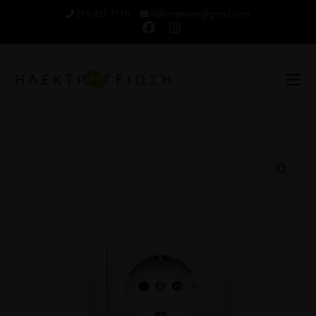
210 321 7110
ilektrogeiwsi@gmail.com
🔍