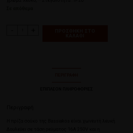
χρώμα: λευκό, – Στεγανότητα : IP20
Σε απόθεμα
-
+
ΠΡΟΣΘΉΚΗ ΣΤΟ
ΚΑΛΆΘΙ
ΠΕΡΙΓΡΑΦΉ
ΕΠΙΠΛΈΟΝ ΠΛΗΡΟΦΟΡΊΕΣ
Περιγραφή
Η πρίζα σούκο της Bassiakos είναι χωνευτή λευκή.
Δουλεύει σε τάση ρεύματος 16Α 250V και η