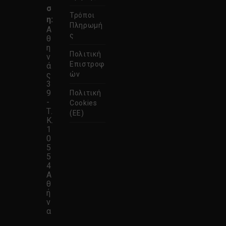
σ
νέα
Τρόποι
η:
καρτέλα
Πληρωμή
Α
ς
θ
η
Πολιτική
ν
Επιστροφ
ά
ς
ών
3
9
Πολιτική
-
Cookies
Τ.
(ΕΕ)
Κ.
1
0
5
5
4
Α
θ
ή
ν
α