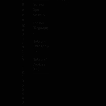
θ
Γενικοί
υ
Όροι
ν
Χρήσης
σ
Τρόποι
η:
Πληρωμή
Α
ς
θ
η
Πολιτική
ν
Επιστροφ
ά
ς
ών
3
9
Πολιτική
-
Cookies
Τ.
(ΕΕ)
Κ.
1
0
5
5
4
Α
θ