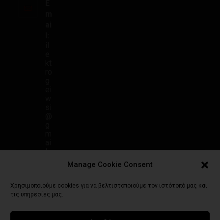
E
m
ai
l:
il
e
kt
ro
g
ei
w
si
@
g
m
ai
l.c
o
Manage Cookie Consent
m
Χρησιμοποιούμε cookies για να βελτιστοποιούμε τον ιστότοπό μας και
τις υπηρεσίες μας.