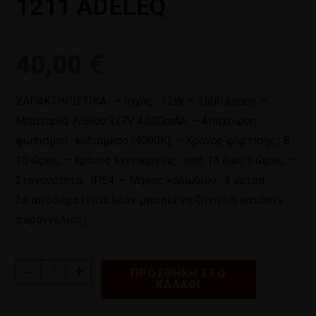
1211 ADELEQ
40,00
€
ΧΑΡΑΚΤΗΡΙΣΤΙΚΑ : – Ισχύς : 12W, – 1500 lumen, –
Μπαταρία: Λιθίου 3x7V 4.000mAh, – Απόχρωση
φωτισμού : ενδιάμεσο (4000Κ), – Χρόνος φόρτισης : 8 –
10 ώρες, – Χρόνος λειτουργίας : από 18 έως 1 ώρες, –
Στεγανότητα : IP54, – Μήκος καλωδίου : 3 μέτρα
Σε απόθεμα (επιπλέον μπορεί να ζητηθεί κατόπιν
παραγγελίας)
-
+
ΠΡΟΣΘΉΚΗ ΣΤΟ
ΚΑΛΆΘΙ