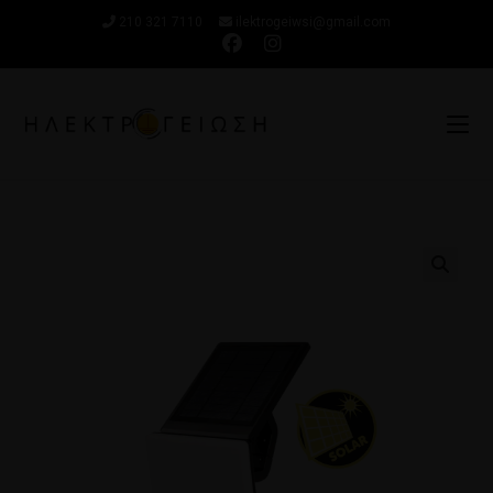
210 321 7110
ilektrogeiwsi@gmail.com
🔍