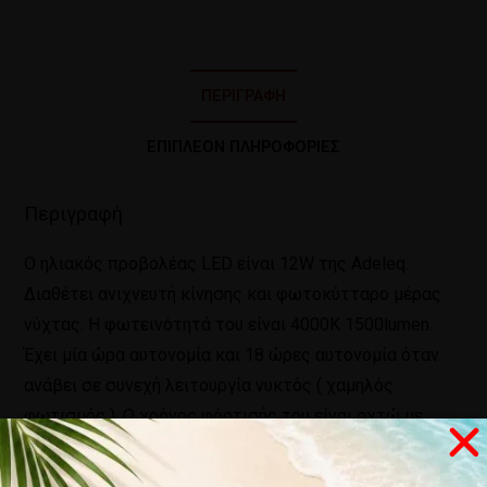
ΠΕΡΙΓΡΑΦΉ
ΕΠΙΠΛΈΟΝ ΠΛΗΡΟΦΟΡΊΕΣ
Περιγραφή
O ηλιακός προβολέας LED είναι 12W της Adeleq.
Διαθέτει ανιχνευτή κίνησης και φωτοκύτταρο μέρας
νύχτας. Η φωτεινότητά του είναι 4000K 1500lumen.
Έχει μία ώρα αυτονομία και 18 ώρες αυτονομία όταν
ανάβει σε συνεχή λειτουργία νυκτός ( χαμηλός
φωτισμός ). O χρόνος φόρτισής του είναι οχτώ με
δέκα ώρες και διαθέτει ρύθμιση lux, ρύθμιση χρόνου
(χρόνος που μένει αναμμένος) και ρύθμιση απόστασης