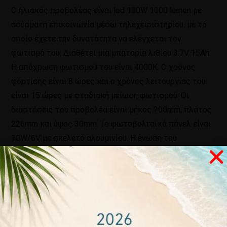
Ο ηλιακός προβολέας είναι led 100W 1000 lumen με
ασύρματη επικοινωνία μέσω τηλεχειριστηρίου, με το
οποίο έχετε την δυνατότητα να ελέγχεται τον
φωτισμό του. Διαθέτει μια μπαταρία λιθίου 3.7V 15Ah.
Η απόχρωση φωτισμού του είναι 4000K. O χρόνος
φόρτισης είναι 8 ώρες και ο χρόνος λειτουργίας του
είναι 15 ώρες με σταδιακή μείωση φωτισμού. Οι
διαστάσεις του προβολέα είναι μήκος 200mm, πλάτος
226mm και ύψος 30mm. Το φωτοβολταϊκό πάνελ είναι
10W/6V με σκελετό αλουμινίου. Η ένωση του
προβολέα με το πάνελ γίνεται με δυόμιση μέτρα
αδιάβροχου καλωδίου. Τέλος, η στεγανότητά του είναι
IP66 και η εγγύηση του είναι δύο χρόνια.