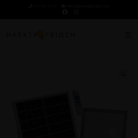
210 321 7110
ilektrogeiwsi@gmail.com
🔍