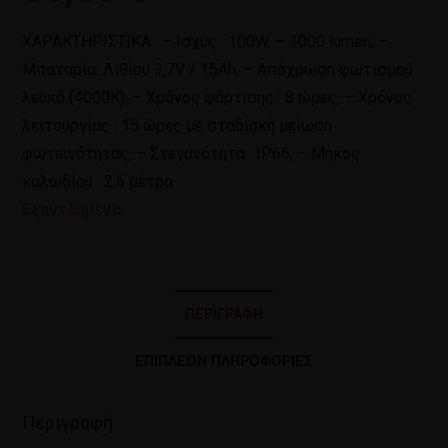
ΧΑΡΑΚΤΗΡΙΣΤΙΚΑ : – Ισχύς : 100W, – 1000 lumen, –
Μπαταρία: Λιθίου 3,7V / 15Ah, – Απόχρωση φωτισμού :
λευκό (4000Κ), – Χρόνος φόρτισης : 8 ώρες, – Χρόνος
λειτουργίας : 15 ώρες με σταδιακή μείωση
φωτεινότητας, – Στεγανότητα : IP66, – Μήκος
καλωδίου : 2,5 μέτρα
Εξαντλημένο
ΠΕΡΙΓΡΑΦΉ
ΕΠΙΠΛΈΟΝ ΠΛΗΡΟΦΟΡΊΕΣ
Περιγραφή