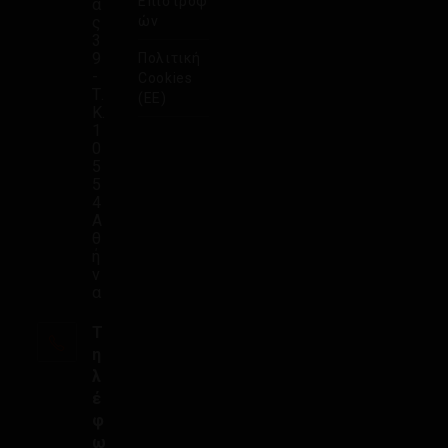
Επιστροφ
ά
ς
ών
3
9
Πολιτική
-
Cookies
Τ.
(ΕΕ)
Κ.
1
0
5
5
4
Α
θ
ή
ν
α
Τ
η
λ
έ
φ
ω