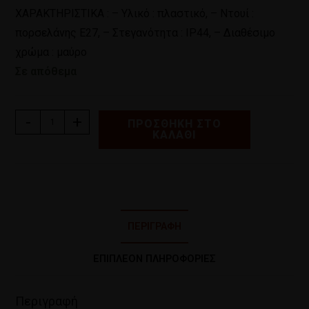
ΧΑΡΑΚΤΗΡΙΣΤΙΚΑ : – Υλικό : πλαστικό, – Ντουί :
πορσελάνης Ε27, – Στεγανότητα : IP44, – Διαθέσιμο
χρώμα : μαύρο
Σε απόθεμα
-
+
ΠΡΟΣΘΉΚΗ ΣΤΟ
ΚΑΛΆΘΙ
ΠΕΡΙΓΡΑΦΉ
ΕΠΙΠΛΈΟΝ ΠΛΗΡΟΦΟΡΊΕΣ
Περιγραφή