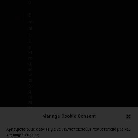
0
E
m
ai
l:
il
e
kt
ro
g
ei
w
si
@
g
m
ai
l.c
o
Manage Cookie Consent
m
Χρησιμοποιούμε cookies για να βελτιστοποιούμε τον ιστότοπό μας και
τις υπηρεσίες μας.