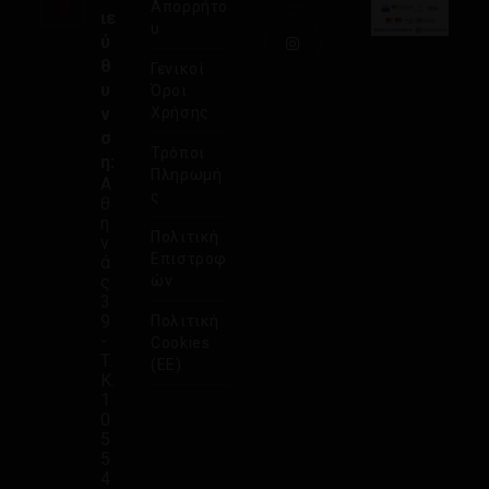
Απορρήτο
ιε
υ
ύ
θ
Γενικοί
υ
Όροι
ν
Χρήσης
σ
Τρόποι
η:
Πληρωμή
Α
ς
θ
η
Πολιτική
ν
Επιστροφ
ά
ς
ών
3
9
Πολιτική
-
Cookies
Τ.
(ΕΕ)
Κ.
1
0
5
5
4