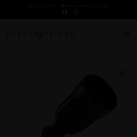
210 321 7110
ilektrogeiwsi@gmail.com
🔍