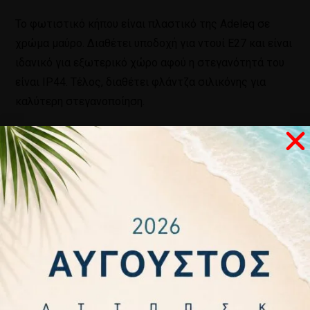
Το φωτιστικό κήπου είναι πλαστικό της Adeleq σε
χρώμα μαύρο. Διαθέτει υποδοχή για ντουί Ε27 και είναι
ιδανικό για εξωτερικό χώρο αφού η στεγανότητά του
είναι IP44. Τέλος, διαθέτει φλάντζα σιλικόνης για
καλύτερη στεγανοποίηση.
Σχετικά προϊόντα
ΕΚΤΌΣ
ΑΠΟΘΈΜΑΤΟΣ
ΦΩΤΙΣΤΙΚΟ
ΗΛΙΑΚΟΣ
ΕΠΙΤΟΙΧΙΑ
ΕΠΙΤΟΙΧΙΑ
ΠΛΑΣΤΙΚΟ
ΠΡΟΒΟΛΕΑΣ
ΧΕΛΩΝΑ
ΧΕΛΩΝΑ
ΚΗΠΟΥ
LED ME
ΑΛΟΥΜΙΝΙΟΥ
ΑΛΟΥΜΙΝΙΟΥ