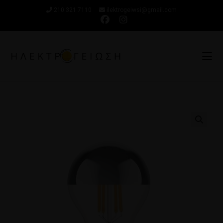
210 321 7110
ilektrogeiwsi@gmail.com
🔍