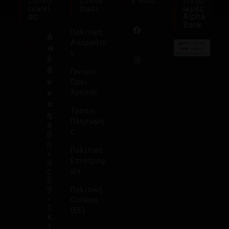
Επικο
Σύνδε
Ε Μας
Πληρ
Ινωνί
Σμοι
Ωμές
Ας
Alpha
Bank
Πολιτική
Δ
Απορρήτο
ιε
υ
ύ
θ
Γενικοί
υ
Όροι
ν
Χρήσης
σ
Τρόποι
η:
Πληρωμή
Α
ς
θ
η
Πολιτική
ν
Επιστροφ
ά
ς
ών
3
9
Πολιτική
-
Cookies
Τ.
(ΕΕ)
Κ.
1