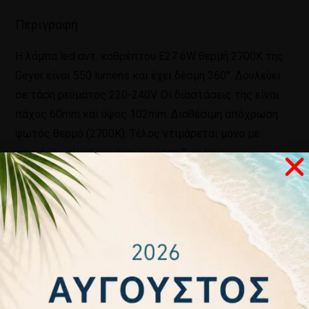
Περιγραφή
Η λάμπα led αντ. καθρέπτου E27 6W θερμή 2700K της
Geyer είναι 550 lumens και έχει δέσμη 360°. Δουλεύει
σε τάση ρεύματος 220-240V. Οι διαστάσεις της είναι
πάχος 60mm και ύψος 102mm. Διαθέσιμη απόχρωση
φωτός θερμό (2700Κ). Τέλος ντιμάρεται μόνο με
ψηφιάκο ντίμερ και έχει εγγύηση 2 χρόνια.
Σχετικά προϊόντα