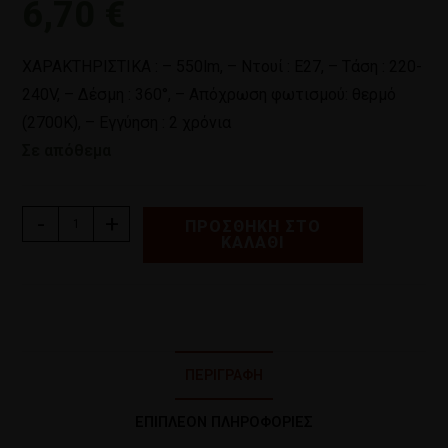
6,70
€
ΧΑΡΑΚΤΗΡΙΣΤΙΚΑ : – 550lm, – Ντουί : Ε27, – Τάση : 220-
240V, – Δέσμη : 360°, – Απόχρωση φωτισμού: θερμό
(2700Κ), – Εγγύηση : 2 χρόνια
Σε απόθεμα
-
+
ΠΡΟΣΘΉΚΗ ΣΤΟ
ΚΑΛΆΘΙ
ΠΕΡΙΓΡΑΦΉ
ΕΠΙΠΛΈΟΝ ΠΛΗΡΟΦΟΡΊΕΣ