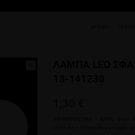
ΑΡΧΙΚΉ
ΠΡΟΪΌ
ΛΑΜΠΑ LED ΣΦΑΙ
🔍
13-141230
1,30
€
ΧΑΡΑΚΤΗΡΙΣΤΙΚΑ : – 300lm, -Ντουί : Ε1
κλάση Α+, – Απόχρωση φωτισμού: ψυ