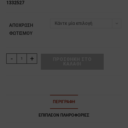
1332527
Κάντε μία επιλογή
ΑΠΌΧΡΩΣΗ
ΦΩΤΙΣΜΟΎ
ΛΑΜΠΑ
-
+
ΠΡΟΣΘΉΚΗ ΣΤΟ
ΚΑΛΆΘΙ
ΦΘΟΡΙΟΥ
PLS
G23
7W
2pin
NARVA
ΠΕΡΙΓΡΑΦΉ
ποσότητα
ΕΠΙΠΛΈΟΝ ΠΛΗΡΟΦΟΡΊΕΣ