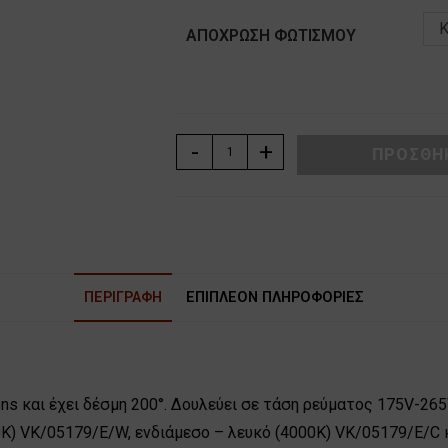
Κ
ΑΠΌΧΡΩΣΗ ΦΩΤΙΣΜΟΎ
ΛΑΜΠΑ
-
+
ΠΡΟΣΘΉΚ
LED
ΣΦΑΙΡΙΚΗ
E27
9W
230V
VK
ΠΕΡΙΓΡΑΦΉ
ΕΠΙΠΛΈΟΝ ΠΛΗΡΟΦΟΡΊΕΣ
ποσότητα
ens και έχει δέσμη 200°. Δουλεύει σε τάση ρεύματος 175V-265
 VK/05179/E/W, ενδιάμεσο – λευκό (4000Κ) VK/05179/E/C κα