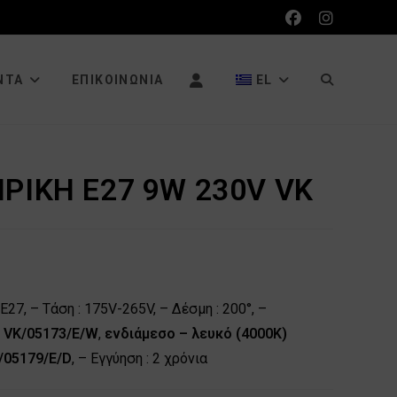
ΕΝΑΛΛΑΓΉ
ΝΤΑ
ΕΠΙΚΟΙΝΩΝΊΑ
EL
ΑΝΑΖΉΤΗΣΗ
ΡΙΚΗ E27 9W 230V VK
ΙΣΤΌΤΟΠΟΥ
27, – Τάση : 175V-265V, – Δέσμη : 200°, –
) VK/05173/E/W
,
ενδιάμεσο – λευκό (4000Κ)
/05179/E/D
, – Εγγύηση : 2 χρόνια