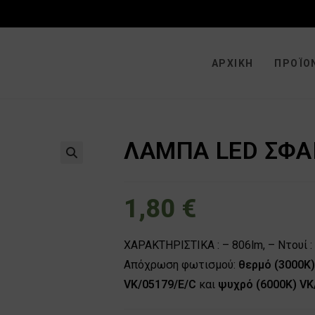
ΑΡΧΙΚΉ
ΠΡΟΪΌ
ΛΑΜΠΑ LED ΣΦΑΙ
🔍
1,80
€
ΧΑΡΑΚΤΗΡΙΣΤΙΚΑ : – 806lm, – Ντουί : E
Απόχρωση φωτισμού:
θερμό (3000Κ
VK/05179/E/C
και
ψυχρό (6000Κ) VK