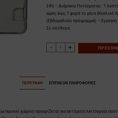
24V, – Διάρκεια Ποτίσματος : 1 λεπτ
ώρες έως 1 φορά το μήνα (Κυκλικό π
(Εβδομαδιαίο πρόγραμμα), – Εγγύηση 
Σε απόθεμα
ΠΡΟΓΡΑΜΜΑΤΙΣΤΗΣ
-
+
ΠΡΟΣΘΉΚ
ΠΟΤΙΣΜΑΤΟΣ
ΡΕΥΜΑΤΟΣ
HUNTER
X-
CORE
ΠΕΡΙΓΡΑΦΉ
ΕΠΙΠΛΈΟΝ ΠΛΗΡΟΦΟΡΊΕΣ
8
στάσεων(εξωτερικού
χώρου)
ποσότητα
τερικού χώρου) προορίζεται για αυτόματη λειτουργία συστ