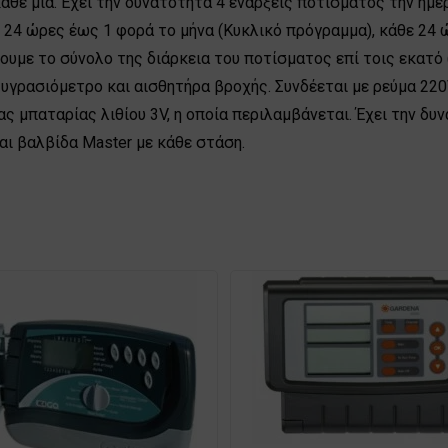
άθε μία. Έχει την δυνατότητα 4 ενάρξεις ποτίσματος την ημέ
24 ώρες έως 1 φορά το μήνα (Κυκλικό πρόγραμμα), κάθε 24 
σουμε το σύνολο της διάρκεια του ποτίσματος επί τοις εκατό 
 υγρασιόμετρο και αισθητήρα βροχής. Συνδέεται με ρεύμα 22
ς μπαταρίας λιθίου 3V, η οποία περιλαμβάνεται. Έχει την δ
αι βαλβίδα Master με κάθε στάση.