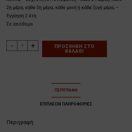
2η μέρα, κάθε 3η μέρα, κάθε μονή ή κάθε ζυγή μέρα, –
Εγγύηση 2 έτη
Σε απόθεμα
ΠΡΟΓΡΑΜΜΑΤΙΣΤΗΣ
-
+
ΠΡΟΣΘΉΚΗ ΣΤΟ
ΚΑΛΆΘΙ
ΠΟΤΙΣΜΑΤΟΣ
ΡΕΥΜΑΤΟΣ
GARDENA
CLASSIC
4030
4
ΠΕΡΙΓΡΑΦΉ
στάσεων
1283
ΕΠΙΠΛΈΟΝ ΠΛΗΡΟΦΟΡΊΕΣ
ποσότητα
Περιγραφή