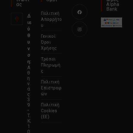
Ας
Alpha
Bank
Πολιτική
Δ
Απορρήτο
ιε
Ανοίγει
υ
ύ
σε
θ
Γενικοί
νέα
Ανοίγει
υ
Όροι
καρτέλα
σε
ν
Χρήσης
σ
νέα
Τρόποι
η:
καρτέλα
Πληρωμή
Α
ς
θ
η
Πολιτική
ν
Επιστροφ
ά
ς
ών
3
9
Πολιτική
-
Cookies
Τ.
(ΕΕ)
Κ.
1
0