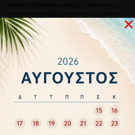
εβδομάδα (Εβδομαδιαίο πρόγραμμα). Έχει επίσης την
δυνατότητα, να ρυθμίσουμε το σύνολο της διάρκεια
του ποτίσματος επί τοις εκατό (10% – 150%). Έχει την
δυνατότητα χειροκίνητου ποτισμού ανά ηλεκτροβάνα.
Μπορεί να συνδεθεί με υγρασιόμετρο και αισθητήρα
βροχής. Συνδέεται με ρεύμα 220V και σε περίπτωση
διακοπής ρεύματος τα δεδομένα διατηρούνται μέχρι 4
εβδομάδες μέσω μίας μπαταρίας λιθίου 3V, η οποία
περιλαμβάνεται. Έχει την δυνατότητα σύνδεσης με
αντλία, χρησιμοποιώντας τα απαραίτητα εξαρτήματα.
Τέλος, μπορεί να ανοίγει και βαλβίδα Master με κάθε
στάση.
Σχετικά προϊόντα