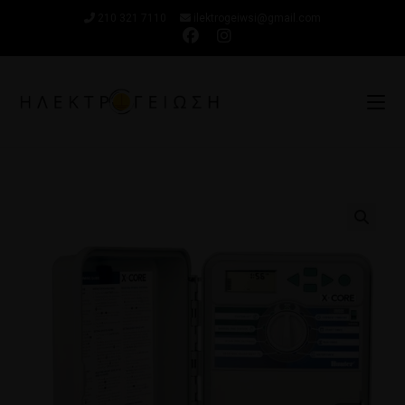
210 321 7110
ilektrogeiwsi@gmail.com
🔍