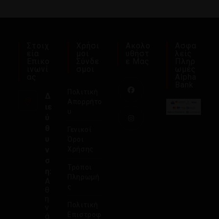
Στοιχ
Χρήσι
Ακολο
Ασφα
Εία
Μοι
Υθήστ
Λείς
Επικο
Σύνδε
Ε Μας
Πληρ
Ινωνί
Σμοι
Ωμές
Ας
Alpha
Bank
Πολιτική
Δ
Απορρήτο
ιε
υ
ύ
θ
Γενικοί
υ
Όροι
ν
Χρήσης
σ
Τρόποι
η:
Πληρωμή
Α
ς
θ
η
Πολιτική
ν
Επιστροφ
ά