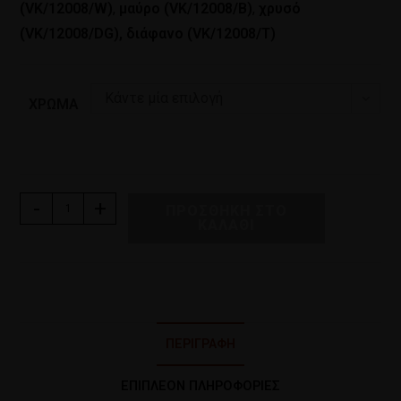
(VK/12008/W)
,
μαύρο (VK/12008/B)
,
χρυσό
(VK/12008/DG), διάφανο (VK/12008/T)
Κάντε μία επιλογή
ΧΡΏΜΑ
-
+
ΠΡΟΣΘΉΚΗ ΣΤΟ
ΚΑΛΆΘΙ
ΠΕΡΙΓΡΑΦΉ
ΕΠΙΠΛΈΟΝ ΠΛΗΡΟΦΟΡΊΕΣ