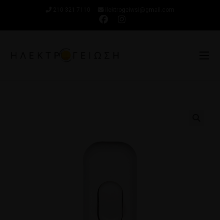
210 321 7110
ilektrogeiwsi@gmail.com
🔍