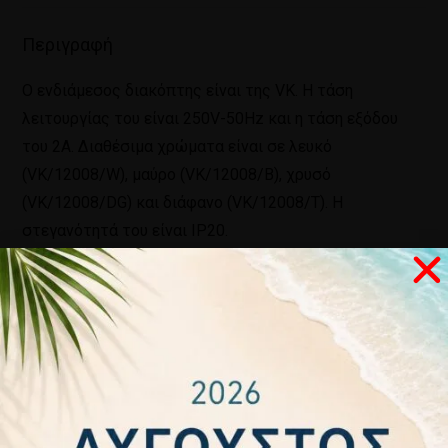
Περιγραφή
Ο ενδιάμεσος διακόπτης είναι της VK. Η τάση
λειτουργίας του είναι 250V-50Hz και η τάση εξόδου
του 2Α. Διαθέσιμα χρώματα είναι σε λευκό
(VK/12008/W), μαύρο (VK/12008/B), χρυσό
(VK/12008/DG) και διάφανο (VK/12008/T). Η
στεγανότητά του είναι IP20.
Σχετικά προϊόντα
ΕΚΤΌΣ