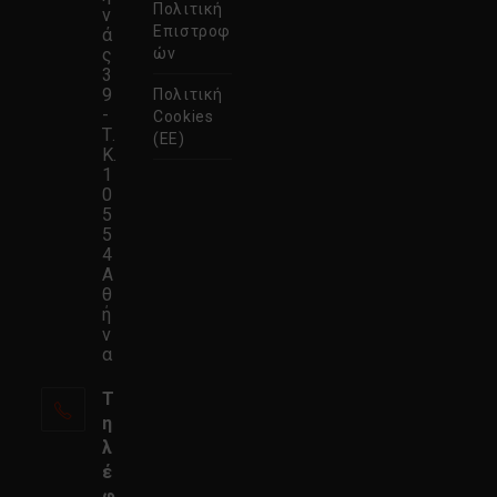
Πολιτική
ν
Επιστροφ
ά
ς
ών
3
9
Πολιτική
-
Cookies
Τ.
(ΕΕ)
Κ.
1
0
5
5
4
Α
θ
ή
ν
α
Τ
η
λ
έ
φ