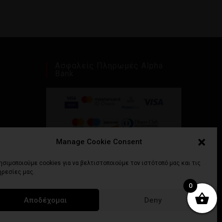
Ασφαλείς Πληρωμές Alpha
Bank
Manage Cookie Consent
ησιμοποιούμε cookies για να βελτιστοποιούμε τον ιστότοπό μας και τις
ηρεσίες μας.
0
Αποδέχομαι
Deny
 Χρήσης
Τρόποι Πληρωμής
Πολιτική Επιστροφών