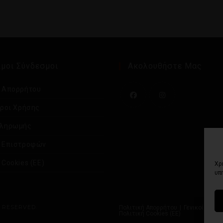
μοι Σύνδεσμοι
Ακολουθήστε Μας
ή Απορρήτου
Όροι Χρήσης
Πληρωμής
ή Επιστροφών
 Cookies (ΕΕ)
Χρ
υπ
S RESERVED.
Πολιτική Απορρήτου
Γενικοί Όροι
Πολιτική Cookies (ΕΕ)