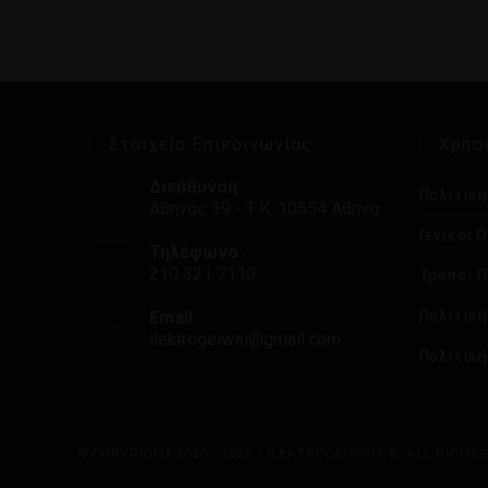
Στοιχεία Επικοινωνίας
Χρήσι
Διεύθυνση:
Πολιτικ
Αθηνάς 39 - Τ.Κ. 10554 Αθήνα
Γενικοί 
Τηλέφωνο:
210 321 7110
Τρόποι 
Email:
Πολιτικ
ilektrogeiwsi@gmail.com
Πολιτική
© COPYRIGHT 2020 - 2026 - ILEKTROGEIWSI.GR. ALL RIGHT