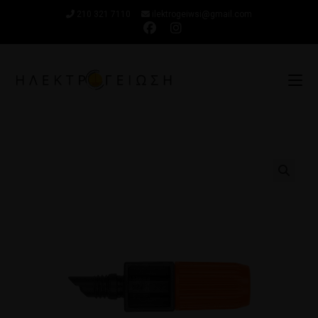
210 321 7110
ilektrogeiwsi@gmail.com
🔍