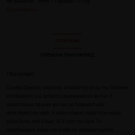
σε σωληνάκι : 6mm, – Περιέχει 10 τμχ.
Εξαντλημένο
ΠΕΡΙΓΡΑΦΉ
ΕΠΙΠΛΈΟΝ ΠΛΗΡΟΦΟΡΊΕΣ
Περιγραφή
Ο ρυθμιζόμενος ακριανός σταλάκτης είναι της Gardena
κατάλληλος για άρδευση μεμονωμένων φυτών ή
μακρύτερων σειρών φυτών με διαφορετικές
απαιτήσεις σε νερό. Η απαιτούμενη ποσότητα νερού
ρυθμίζεται από 0 έως 10 λίτρα την ώρα. Το
αποσπώμενο πώμα του διαθέτει ενσωματωμένη