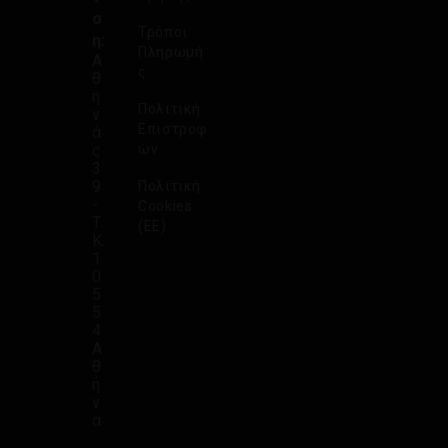
σ
Τρόποι
η:
Πληρωμή
Α
ς
θ
η
Πολιτική
ν
Επιστροφ
ά
ς
ών
3
9
Πολιτική
-
Cookies
Τ.
(ΕΕ)
Κ.
1
0
5
5
4
Α
θ
ή
ν
α