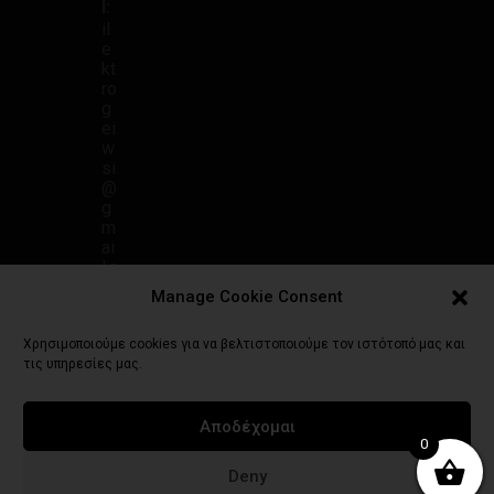
l:
il
e
kt
ro
g
ei
w
si
@
g
m
ai
l.c
o
Manage Cookie Consent
m
Χρησιμοποιούμε cookies για να βελτιστοποιούμε τον ιστότοπό μας και
τις υπηρεσίες μας.
Αποδέχομαι
Πολιτική Απορρήτου
Γενικοί Όροι Χρήσης
Τρόποι Πληρωμής
0
Πολιτική Επιστροφών
Πολιτική Cookies (ΕΕ)
Deny