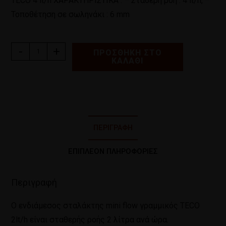
TECO 4 lt/h ΧΑΡΑΚΤΗΡΙΣΤΙΚΑ : – Σταθερή ροή : 4 lt/h, –
Τοποθέτηση σε σωληνάκι : 6 mm
-
+
ΠΡΟΣΘΉΚΗ ΣΤΟ
ΚΑΛΆΘΙ
ΠΕΡΙΓΡΑΦΉ
ΕΠΙΠΛΈΟΝ ΠΛΗΡΟΦΟΡΊΕΣ
Περιγραφή
Ο ενδιάμεσος σταλάκτης mini flow γραμμικός TECO
2lt/h είναι σταθερής ροής 2 λίτρα ανά ώρα.