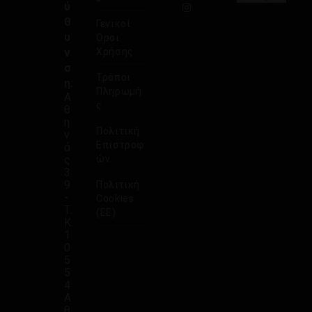
ύ
θ
Γενικοί
υ
Όροι
ν
Χρήσης
σ
Τρόποι
η:
Πληρωμή
Α
ς
θ
η
Πολιτική
ν
Επιστροφ
ά
ς
ών
3
9
Πολιτική
-
Cookies
Τ.
(ΕΕ)
Κ.
1
0
5
5
4
Α
θ