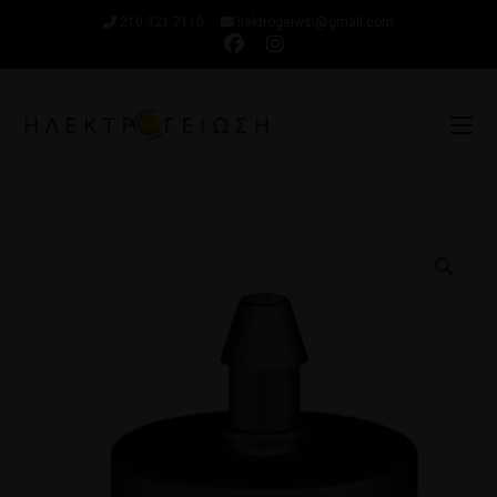
210 321 7110
ilektrogeiwsi@gmail.com
🔍