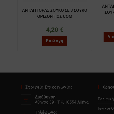
ΑΝΤΑ
ΑΝΤΑΠΤΟΡΑΣ ΣΟΥΚΟ ΣΕ 3 ΣΟΥΚΟ
ΣΟΥ
ΟΡΙΖΟΝΤΙΟΣ COM
4,20
€
Δι
Αυτό
Επιλογή
το
προϊόν
έχει
πολλαπλές
παραλλαγές.
Οι
επιλογές
μπορούν
να
επιλεγούν
στη
σελίδα
του
Στοιχεία Επικοινωνίας
Χρήσι
προϊόντος
Διεύθυνση:
Πολιτικ
Αθηνάς 39 - Τ.Κ. 10554 Αθήνα
Γενικοί 
Τηλέφωνο: