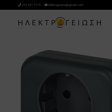
Μετάβαση
210 321 7110
ilektrogeiwsi@gmail.com
στο
περιεχόμενο