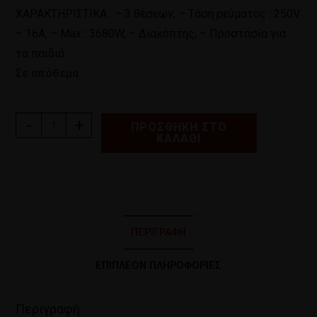
ΧΑΡΑΚΤΗΡΙΣΤΙΚΑ : – 3 θέσεων, – Τάση ρεύματος : 250V
– 16A, – Max : 3680W, – Διακόπτης, – Προστασία για
τα παιδιά
Σε απόθεμα
-
+
ΠΡΟΣΘΉΚΗ ΣΤΟ
ΚΑΛΆΘΙ
ΠΕΡΙΓΡΑΦΉ
ΕΠΙΠΛΈΟΝ ΠΛΗΡΟΦΟΡΊΕΣ
Περιγραφή