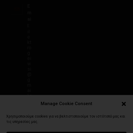
E
m
ai
l:
il
e
kt
ro
g
ei
w
si
@
g
m
ai
l.c
o
Manage Cookie Consent
m
Χρησιμοποιούμε cookies για να βελτιστοποιούμε τον ιστότοπό μας και
τις υπηρεσίες μας.