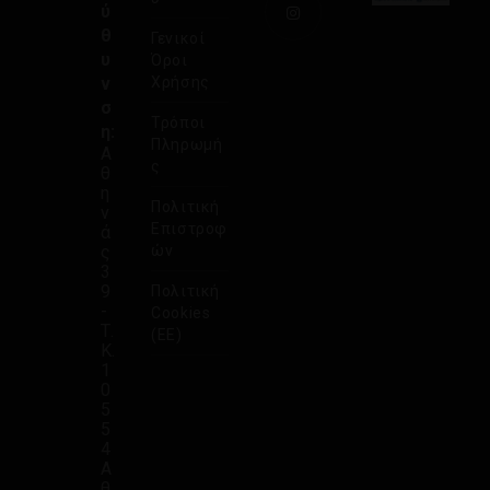
ύ
θ
Γενικοί
υ
Όροι
ν
Χρήσης
σ
Τρόποι
η:
Πληρωμή
Α
ς
θ
η
Πολιτική
ν
Επιστροφ
ά
ς
ών
3
9
Πολιτική
-
Cookies
Τ.
(ΕΕ)
Κ.
1
0
5
5
4
Α
θ