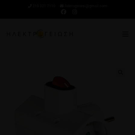
210 321 7110
ilektrogeiwsi@gmail.com
🔍