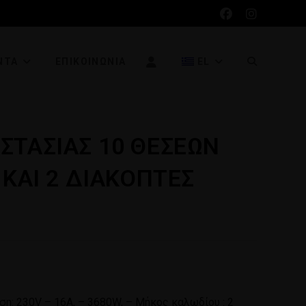
ΝΤΑ
ΕΠΙΚΟΙΝΩΝΊΑ
EL
ΣΤΑΣΙΑΣ 10 ΘΕΣΕΩΝ
 ΚΑΙ 2 ΔΙΑΚΟΠΤΕΣ
ση: 230V – 16A, – 3680W, – Μήκος καλωδίου : 2