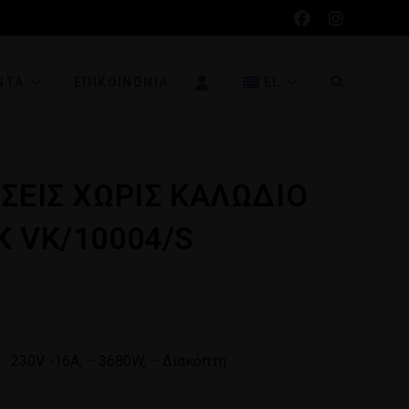
ΝΤΑ
ΕΠΙΚΟΙΝΩΝΊΑ
EL
ΣΕΙΣ ΧΩΡΙΣ ΚΑΛΩΔΙΟ
 VK/10004/S
 : 230V -16Α, – 3680W, – Διακόπτη