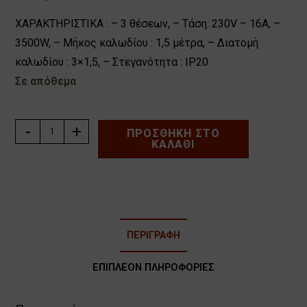
ΧΑΡΑΚΤΗΡΙΣΤΙΚΑ : – 3 θέσεων, – Τάση: 230V – 16A, –
3500W, – Μήκος καλωδίου : 1,5 μέτρα, – Διατομή
καλωδίου : 3×1,5, – Στεγανότητα : IP20
Σε απόθεμα
ΠΟΛΥΠΡΙΖΟ
-
+
ΠΡΟΣΘΉΚΗ ΣΤΟ
ΚΑΛΆΘΙ
ΚΥΒΟΣ
3
ΘΕΣΕΩΝ
ΜΕ
1,5μ.
ΚΑΛΩΔΙΟ
ΠΕΡΙΓΡΑΦΉ
ΜΕ
2
ΕΠΙΠΛΈΟΝ ΠΛΗΡΟΦΟΡΊΕΣ
ΘΕΣΕΙΣ
USB