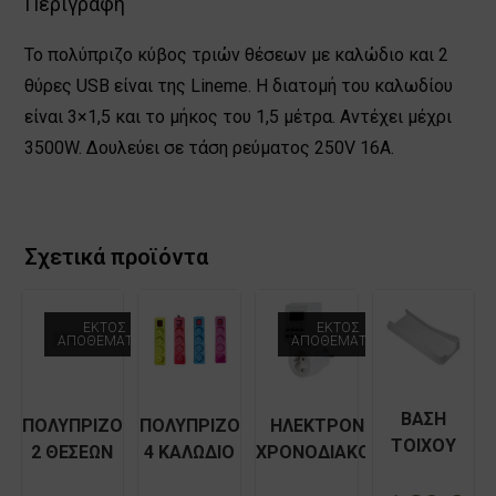
Περιγραφή
LINEME
80-
Το πολύπριζο κύβος τριών θέσεων με καλώδιο και 2
00142-
θύρες USB είναι της Lineme. Η διατομή του καλωδίου
10
είναι 3×1,5 και το μήκος του 1,5 μέτρα. Αντέχει μέχρι
ποσότητα
3500W. Δουλεύει σε τάση ρεύματος 250V 16A.
Σχετικά προϊόντα
ΕΚΤΌΣ
ΕΚΤΌΣ
ΑΠΟΘΈΜΑΤΟΣ
ΑΠΟΘΈΜΑΤΟΣ
ΒΑΣΗ
ΠΟΛΥΠΡΙΖΟ
ΠΟΛΥΠΡΙΖΟ
ΗΛΕΚΤΡΟΝΙΚΟΣ
ΤΟΙΧΟΥ
2 ΘΕΣΕΩΝ
4 ΚΑΛΩΔΙΟ
ΧΡΟΝΟΔΙΑΚΟΠΤΗΣ
ΠΛΑΣΤΙΚΗ
ΜΕ
2M +
ΗΜΕΡΗΣΙΟΣ –