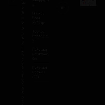
Απορρήτο
ιε
υ
ύ
θ
Γενικοί
υ
Όροι
ν
Χρήσης
σ
Τρόποι
η:
Πληρωμή
Α
ς
θ
η
Πολιτική
ν
Επιστροφ
ά
ς
ών
3
9
Πολιτική
-
Cookies
Τ.
(ΕΕ)
Κ.
1
0
5
5
4