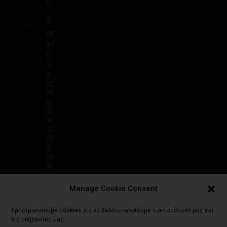
0
E
m
ai
l:
il
e
kt
ro
g
ei
w
si
@
g
m
ai
l.c
o
Manage Cookie Consent
m
Χρησιμοποιούμε cookies για να βελτιστοποιούμε τον ιστότοπό μας και
τις υπηρεσίες μας.