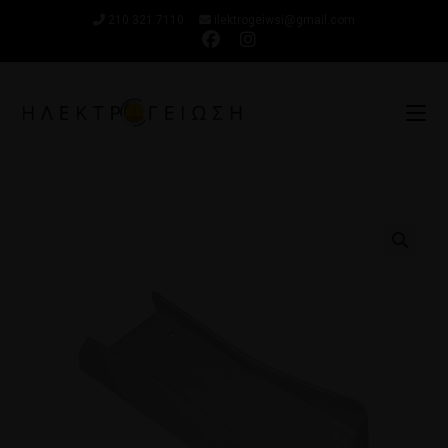
210 321 7110
ilektrogeiwsi@gmail.com
🔍