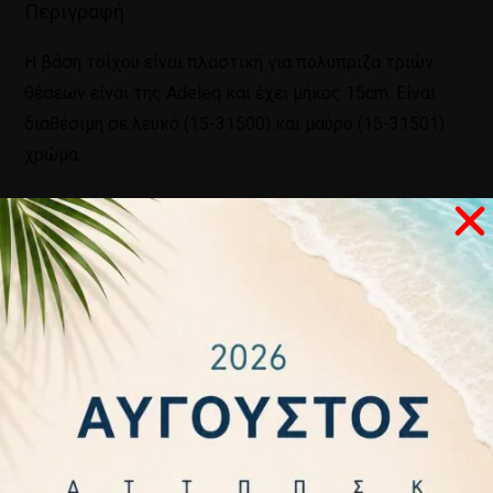
Περιγραφή
Η βάση τοίχου είναι πλαστική για πολύπριζα τριών
θέσεων είναι της Adeleq και έχει μήκος 15cm. Είναι
διαθέσιμη σε λευκό (15-31500) και μαύρο (15-31501)
χρώμα.
Σχετικά προϊόντα
ΕΚΤΌΣ
ΑΠΟΘΈΜΑΤΟΣ
ΠΟΛΥΠΡΙΖΟ
ΠΟΛΥΠΡΙΖΟ
ΠΟΛΥΠΡΙΖΟ
ΠΟΛΥΠΡΙΖΟ
2 ΘΕΣΕΩΝ
3 ΘΕΣΕΙΣ
4 ΚΑΛΩΔΙΟ
6 ΘΕΣΕΩΝ
ΜΕ
ΧΩΡΙΣ
2M +
ΜΕ