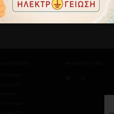
3,95
€
0,25
€
Προσθήκη στο καλ
οσθήκη στο καλάθι
μοι Σύνδεσμοι
Ακολουθήστε Μας
ή Απορρήτου
Όροι Χρήσης
Πληρωμής
ή Επιστροφών
 Cookies (ΕΕ)
Χρ