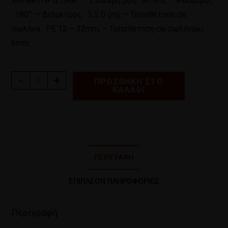
ΧΑΡΑΚΤΗΡΙΣΤΙΚΑ : – Σταθερή ροή : 90 lt/h, – Ψεκασμός
: 180°, – Διάμετρος : 3,5 D (m), – Τοποθέτηση σε
σωλήνα : ΡΕ 12 – 32mm, – Τοποθέτηση σε σωληνάκι :
6mm
-
+
ΠΡΟΣΘΉΚΗ ΣΤΟ
ΚΑΛΆΘΙ
ΠΕΡΙΓΡΑΦΉ
ΕΠΙΠΛΈΟΝ ΠΛΗΡΟΦΟΡΊΕΣ
Περιγραφή