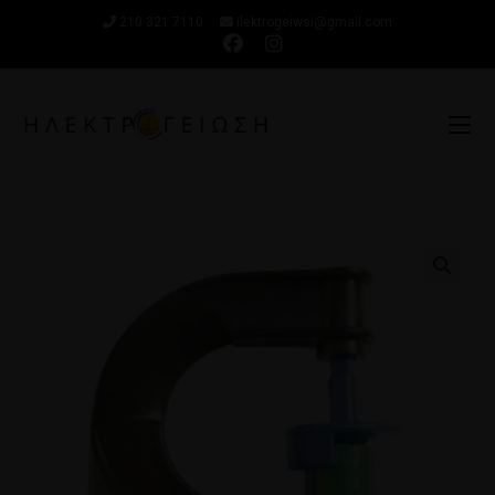
210 321 7110
ilektrogeiwsi@gmail.com
🔍