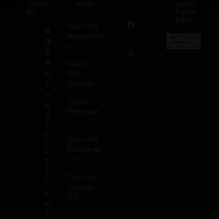
Ινωνί
Σμοι
Ωμές
Ας
Alpha
Bank
Πολιτική
Δ
Απορρήτο
ιε
υ
ύ
θ
Γενικοί
υ
Όροι
ν
Χρήσης
σ
Τρόποι
η:
Πληρωμή
Α
ς
θ
η
Πολιτική
ν
Επιστροφ
ά
ς
ών
3
9
Πολιτική
-
Cookies
Τ.
(ΕΕ)
Κ.
1