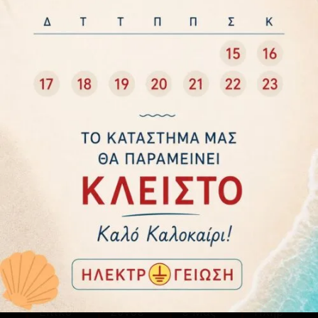
8,40
€
0,25
€
90° – 40L PALAPLAST
ΜΙΚΡΟΕΚΤΟΞΕΥΤΗΡΑΣ
GARDENA 832
0,25
€
ΠΑΛ ΜΙΝΙ ΣΠΡΕΥ 180° –
τμχ
Προσθήκη
Προσθήκη
160L
στο
στο
Προσθήκη
0,05
€
καλάθι
καλάθι
στο
καλάθι
Προσθήκη
στο
καλάθι
Στοιχ
Χρήσι
Ακολο
Ασφα
Εία
Μοι
Υθήστ
Λείς
Επικο
Σύνδε
Ε Μας
Πληρ