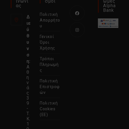
Ινωνί
Σμοι
Ωμές
Ας
Alpha
Bank
Πολιτική
Δ
Απορρήτο
ιε
Ανοίγει
υ
ύ
σε
θ
Γενικοί
νέα
Ανοίγει
υ
Όροι
καρτέλα
σε
ν
Χρήσης
σ
νέα
Τρόποι
η:
καρτέλα
Πληρωμή
Α
ς
θ
η
Πολιτική
ν
Επιστροφ
ά
ς
ών
3
9
Πολιτική
-
Cookies
Τ.
(ΕΕ)
Κ.
1