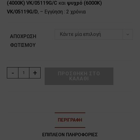
(4000Κ) VK/05119G/C
και
ψυχρό (6000Κ)
VK/05119G/D
, – Εγγύηση : 2 χρόνια
Κάντε μία επιλογή
ΑΠΌΧΡΩΣΗ
ΦΩΤΙΣΜΟΎ
ΛΑΜΠΑ
-
+
ΠΡΟΣΘΉΚΗ ΣΤΟ
ΚΑΛΆΘΙ
LED
GU10
6W
176V-
265V
120°
ΠΕΡΙΓΡΑΦΉ
VK
ποσότητα
ΕΠΙΠΛΈΟΝ ΠΛΗΡΟΦΟΡΊΕΣ