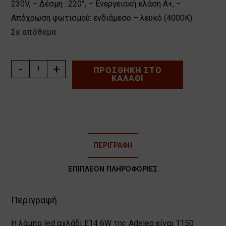
230V, – Δέσμη : 220°, – Ενεργειακή κλάση Α+, –
Απόχρωση φωτισμού: ενδιάμεσο – λευκό (4000Κ)
Σε απόθεμα
ΛΑΜΠΑ
-
+
ΠΡΟΣΘΉΚΗ ΣΤΟ
ΚΑΛΆΘΙ
LED
ΑΧΛΑΔΙ
E14
12W
230V
4000K
ΠΕΡΙΓΡΑΦΉ
ADELEQ
13-
ΕΠΙΠΛΈΟΝ ΠΛΗΡΟΦΟΡΊΕΣ
14121
ποσότητα
Περιγραφή
Η λάμπα led αχλάδι E14 6W της Adeleq είναι 1150