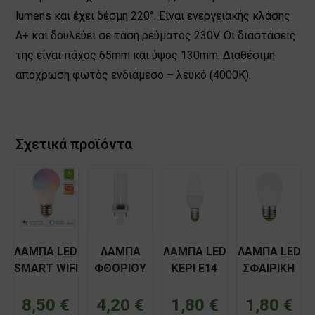
lumens και έχει δέσμη 220°. Είναι ενεργειακής κλάσης
Α+ και δουλεύει σε τάση ρεύματος 230V. Οι διαστάσεις
της είναι πάχος 65mm και ύψος 130mm. Διαθέσιμη
απόχρωση φωτός ενδιάμεσο – λευκό (4000Κ).
Σχετικά προϊόντα
ΛΑΜΠΑ LED
ΛΑΜΠΑ
ΛΑΜΠΑ LED
ΛΑΜΠΑ LED
SMART WIFI
ΦΘΟΡΙΟΥ
ΚΕΡΙ E14
ΣΦΑΙΡΙΚΗ
9W Ε27
PLS G23 7W
9W 230V
E27 9W
RGB+W
2pin NARVA
VK/05177/EI
230V VK
8,50
€
4,20
€
1,80
€
1,80
€