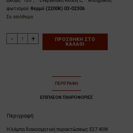
Δέσμη : 120°, – Ενεργειακή κλάση E, – Απόχρωση
φωτισμού:
θερμό (2200Κ) 03-02306
Σε απόθεμα
ΛΑΜΠΑ
-
+
ΠΡΟΣΘΉΚΗ ΣΤΟ
ΚΑΛΆΘΙ
ΔΙΑΚΟΣΜΗΤΙΚΗ
ΠΥΡΑΚΤΩΣΕΩΣ
E27
40W
ΦOS_ME
03-
ΠΕΡΙΓΡΑΦΉ
02306
ποσότητα
ΕΠΙΠΛΈΟΝ ΠΛΗΡΟΦΟΡΊΕΣ
Περιγραφή
Η λάμπα διακοσμητική πυρακτώσεως E27 40W