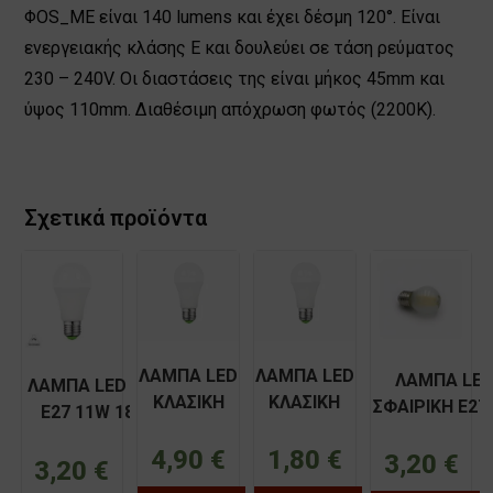
ΦOS_ME είναι 140 lumens και έχει δέσμη 120°. Είναι
ενεργειακής κλάσης Ε και δουλεύει σε τάση ρεύματος
230 – 240V. Οι διαστάσεις της είναι μήκος 45mm και
ύψος 110mm. Διαθέσιμη απόχρωση φωτός (2200Κ).
Σχετικά προϊόντα
ΛΑΜΠΑ LED
ΛΑΜΠΑ LED
ΛΑΜΠΑ LE
ΛΑΜΠΑ LED Α60
ΚΛΑΣΙΚΗ
ΚΛΑΣΙΚΗ
ΣΦΑΙΡΙΚΗ E27
E27 11W 180-
Α60 E27
Α60 E27
230V ΘΕΡΜ
250V
15W
4,9W 220V
4,90
€
1,80
€
2800Κ
3,20
€
ΝΤΙΜΑΡΙΖΟΜΕΝΗ
3,20
€
EUROLAMP
TUNGSRAM
ΝΤΙΜΑΡΙΖΟΜ
VK