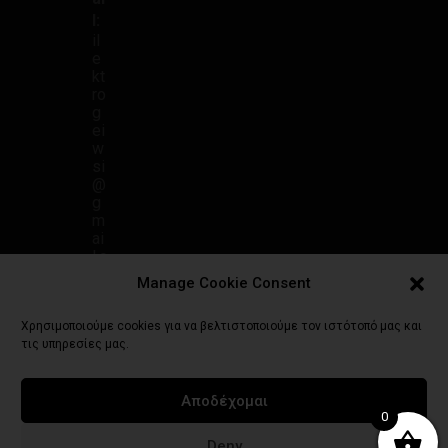
l:
il
e
kt
ro
g
ei
w
si
@
g
m
ai
l.c
o
Manage Cookie Consent
m
Χρησιμοποιούμε cookies για να βελτιστοποιούμε τον ιστότοπό μας και
τις υπηρεσίες μας.
Αποδέχομαι
Πολιτική Απορρήτου
Γενικοί Όροι Χρήσης
Τρόποι Πληρωμής
0
Πολιτική Επιστροφών
Πολιτική Cookies (ΕΕ)
Deny