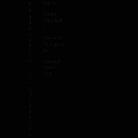
ν
Χρήσης
σ
Τρόποι
η:
Πληρωμή
Α
ς
θ
η
Πολιτική
ν
Επιστροφ
ά
ς
ών
3
9
Πολιτική
-
Cookies
Τ.
(ΕΕ)
Κ.
1
0
5
5
4
Α
θ
ή
ν
α