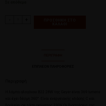
Σε απόθεμα
-
+
ΠΡΟΣΘΉΚΗ ΣΤΟ
ΚΑΛΆΘΙ
ΠΕΡΙΓΡΑΦΉ
ΕΠΙΠΛΈΟΝ ΠΛΗΡΟΦΟΡΊΕΣ
Περιγραφή
Η λάμπα αλογόνου Β22 28W της Geyer είναι 369 lumens
και έχει δέσμη 360°. Είναι ενεργειακής κλάσης C και
δουλεύει σε τάση ρεύματος 230V. Οι διαστάσεις της