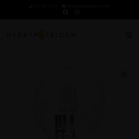
210 321 7110
ilektrogeiwsi@gmail.com
🔍