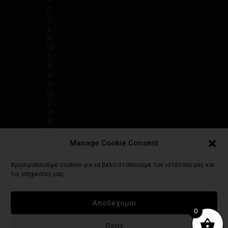
l:
il
e
kt
ro
g
ei
w
si
@
g
m
ai
l.c
o
Manage Cookie Consent
m
Χρησιμοποιούμε cookies για να βελτιστοποιούμε τον ιστότοπό μας και
τις υπηρεσίες μας.
Αποδέχομαι
Πολιτική Απορρήτου
Γενικοί Όροι Χρήσης
Τρόποι Πληρωμής
0
Πολιτική Επιστροφών
Πολιτική Cookies (ΕΕ)
Deny