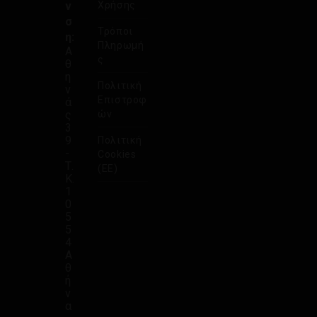
ν
Χρήσης
σ
Τρόποι
η:
Πληρωμή
Α
ς
θ
η
Πολιτική
ν
Επιστροφ
ά
ς
ών
3
9
Πολιτική
-
Cookies
Τ.
(ΕΕ)
Κ.
1
0
5
5
4
Α
θ
ή
ν
α