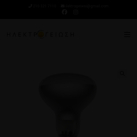
210 321 7110
ilektrogeiwsi@gmail.com
🔍