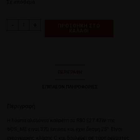
Σε απόθεμα
-
+
ΠΡΟΣΘΉΚΗ ΣΤΟ
ΚΑΛΆΘΙ
ΠΕΡΙΓΡΑΦΉ
ΕΠΙΠΛΈΟΝ ΠΛΗΡΟΦΟΡΊΕΣ
Περιγραφή
Η λάμπα αλογόνου καθρέπτου R80 E27 42W της
ΦOS_ME είναι 370 lumens και έχει δέσμη 25°. Είναι
ενεργειακής κλάσης C και δουλεύει σε τάση ρεύματος