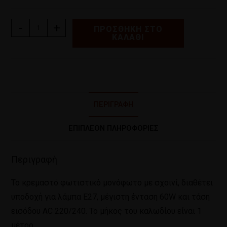
-
+
ΠΡΟΣΘΉΚΗ ΣΤΟ
ΚΑΛΆΘΙ
ΠΕΡΙΓΡΑΦΉ
ΕΠΙΠΛΈΟΝ ΠΛΗΡΟΦΟΡΊΕΣ
Περιγραφή
Το κρεμαστό φωτιστικό μονόφωτο με σχοινί, διαθέτει
υποδοχή για λάμπα Ε27, μέγιστη ένταση 60W και τάση
εισόδου AC 220/240. Το μήκος του καλωδίου είναι 1
μέτρο.