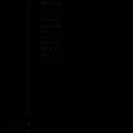
Πληρωμή
Α
ς
θ
η
Πολιτική
ν
Επιστροφ
ά
ς
ών
3
9
Πολιτική
-
Cookies
Τ.
(ΕΕ)
Κ.
1
0
5
5
4
Α
θ
ή
ν
α
Τ
η