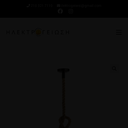
210 321 7110
ilektrogeiwsi@gmail.com
🔍