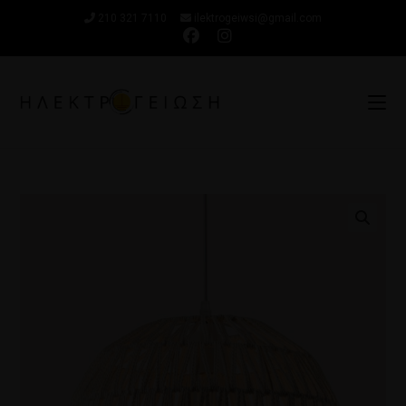
210 321 7110
ilektrogeiwsi@gmail.com
🔍