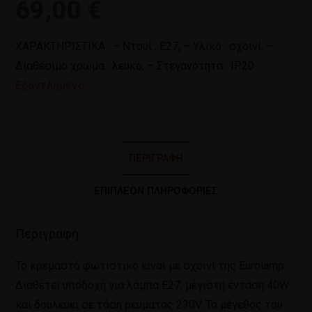
69,00
€
ΧΑΡΑΚΤΗΡΙΣΤΙΚΑ : – Ντουί : Ε27, – Υλικό : σχοινί, –
Διαθέσιμο χρώμα : λευκό, – Στεγανότητα : IP20
Εξαντλημένο
ΠΕΡΙΓΡΑΦΉ
ΕΠΙΠΛΈΟΝ ΠΛΗΡΟΦΟΡΊΕΣ
Περιγραφή
Το κρεμαστό φωτιστικό είναι με σχοινί της Eurolamp.
Διαθέτει υποδοχή για λάμπα Ε27, μέγιστη ένταση 40W
και δουλεύει σε τάση ρεύματος 230V. Το μέγεθός του