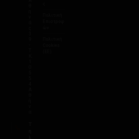
Α
ς
θ
η
Πολιτική
ν
Επιστροφ
ά
ς
ών
3
9
Πολιτική
-
Cookies
Τ.
(ΕΕ)
Κ.
1
0
5
5
4
Α
θ
ή
ν
α
Τ
η
λ