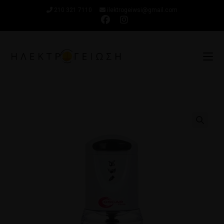
210 321 7110
ilektrogeiwsi@gmail.com
🔍