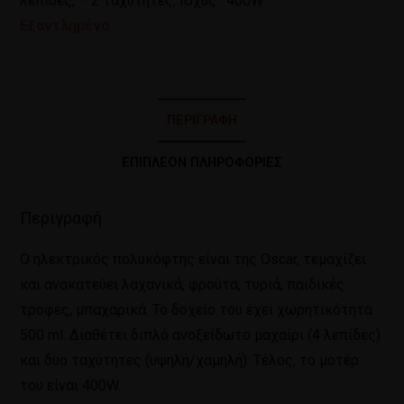
λεπίδες, – 2 ταχύτητες, Ισχύς : 400W
Εξαντλημένο
ΠΕΡΙΓΡΑΦΉ
ΕΠΙΠΛΈΟΝ ΠΛΗΡΟΦΟΡΊΕΣ
Περιγραφή
O ηλεκτρικός πολυκόφτης είναι της Oscar, τεμαχίζει
και ανακατεύει λαχανικά, φρούτα, τυριά, παιδικές
τροφές, μπαχαρικά. Το δοχείο του έχει χωρητικότητα
500 ml. Διαθέτει διπλό ανοξείδωτο μαχαίρι (4 λεπίδες)
και δυο ταχύτητες (υψηλή/χαμηλή). Τέλος, το μοτέρ
του είναι 400W.