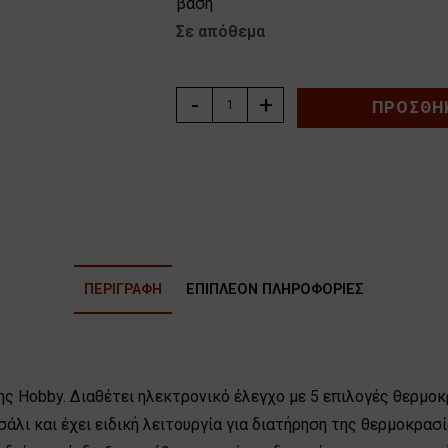
βάση
Σε απόθεμα
ΑΝΟΞΕΙΔΩΤΟΣ
-
+
ΠΡΟΣΘΉΚ
ΒΡΑΣΤΗΡΑΣ
1.7lt
2200W
INOX
HOBBY
HCK-
40354
ΠΕΡΙΓΡΑΦΉ
ΕΠΙΠΛΈΟΝ ΠΛΗΡΟΦΟΡΊΕΣ
ποσότητα
ς Ηobby. Διαθέτει ηλεκτρονικό έλεγχο με 5 επιλογές θερμοκρα
σάλι και έχει ειδική λειτουργία για διατήρηση της θερμοκρα