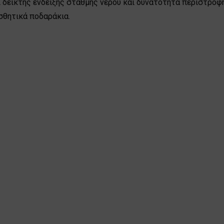
δείκτης ένδειξης στάθμης νερού και δυνατότητα περιστροφής
σθητικά ποδαράκια.