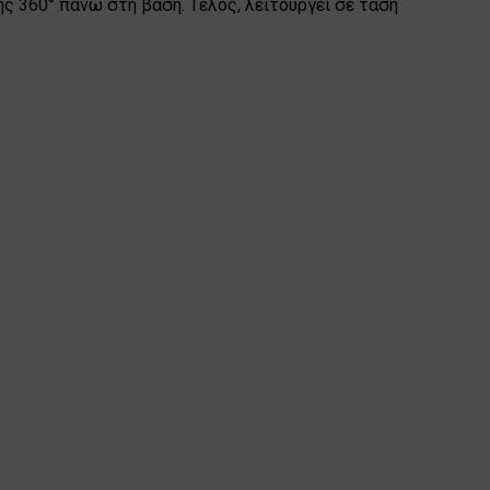
 360° πάνω στη βάση. Τέλος, λειτουργεί σε τάση