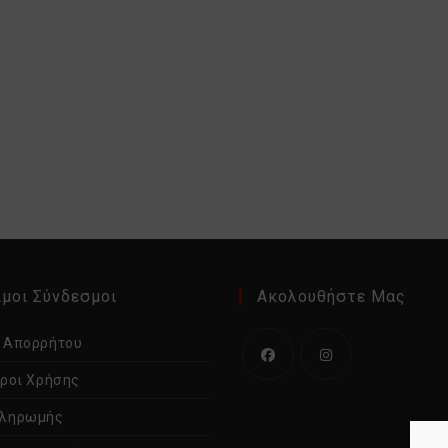
μοι Σύνδεσμοι
Ακολουθήστε Μας
ή Απορρήτου
Όροι Χρήσης
Ανοίγει
Ανοίγει
σε
σε
Πληρωμής
νέα
νέα