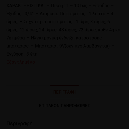
ΧΑΡΑΚΤΗΡΙΣΤΙΚΑ : – Πίεση : 1 – 10 bar, – Είσοδος –
Έξοδος : 3/4”, – Διάρκεια Ποτίσματος : 1 λεπτό – 4
ώρες, – Συχνότητα ποτίσματος : 1 ώρα, 3 ώρες, 6
ώρες, 12 ώρες, 24 ώρες, 48 ώρες, 72 ώρες, κάθε 4η και
7η ημέρα, – Ηλεκτρονική ένδειξη κατάστασης
μπαταρίας, – Μπαταρία : 9V(δεν περιλαμβάνεται), –
Εγγύηση : 3 έτη
Εξαντλημένο
ΠΕΡΙΓΡΑΦΉ
ΕΠΙΠΛΈΟΝ ΠΛΗΡΟΦΟΡΊΕΣ
Περιγραφή