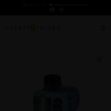
210 321 7110
ilektrogeiwsi@gmail.com
🔍