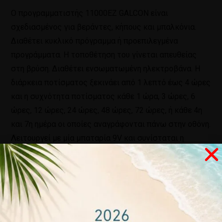
Ο προγραμματιστής 11000EZ GALCON είναι
σχεδιασμένος για βεράντες, κήπους και μπαλκόνια.
Διαθέτει κυκλικό πρόγραμμα ή προεπιλεγμένα
προγράμματα. Η τοποθέτηση του γίνεται απευθείας
στη βρύση. Διαθέτει ενσωματωμένη ηλεκτροβάνα. Η
διάρκεια ποτίσματος ξεκινάει από 1 λεπτό έως 4 ώρες
και η συχνότητα ποτίσματος κάθε 1 ώρα, 3 ώρες, 6
ώρες, 12 ώρες, 24 ώρες, 48 ώρες, 72 ώρες, ή κάθε 4η
και 7η ημέρα οι οποίες αναγράφονται πάνω στην οθόνη.
Λειτουργεί με μία μπαταρία 9V και συνίσταται η
αλλαγή της μία φορά το χρόνο. Συνιστάμενη πίεση
λειτουργίας από 1 bar έως 8 bar. Τέλος, διαθέτει
φίλτρο για την κατακράτηση σκουπιδιών.