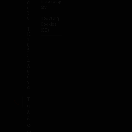
Επιστροφ
ά
ς
ών
3
9
Πολιτική
-
Cookies
Τ.
(ΕΕ)
Κ.
1
0
5
5
4
Α
θ
ή
ν
α
Τ
η
λ
έ
φ
ω