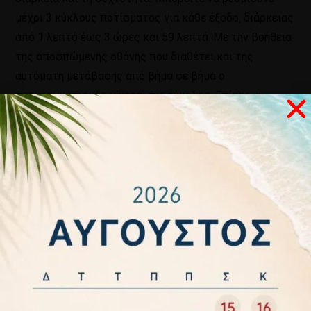
μέχρι 3 κύκλους ποτίσματος για κάθε έξοδο, διάρκειας
από 1 λεπτό έως 3 ώρες και 59 λεπτά. Με την βοήθεια
της αποσπώμενης οθόνης που διαθέτει και της
αυτόματη μετάβασης από βήμα σε βήμα ο
προγραμματισμός γίνεται πιο εύκολος. Επίσης, η
μεγάλη οθόνη επιτρέπει την εύκολη ανάγνωση των
δεδομένων. Για κάθε έξοδο μπορείτε να συνδέσετε
έναν αισθητήρα βροχής ή έναν αισθητήρα υγρασίας
εδάφους GARDENA, για μεγαλύτερη εξοικονόμηση
νερού. Και οι δύο έξοδοι μπορούν να ελεγχθούν από τον
ίδιο αισθητήρα. Με το νυχτερινό πρόγραμμα το
πότισμα ξεκινά αυτόματα όταν το συνδεδεμένο
υγρασιόμετρο αντιληφθεί ξηρότητα. Λειτουργεί με μία
αλκαλική μπαταρία 9V και συνίσταται η αλλαγή της μία
φορά το χρόνο. Η ηλεκτρονική ένδειξη μπαταρίας
υποδεικνύει πότε απαιτείται αντικατάσταση της.