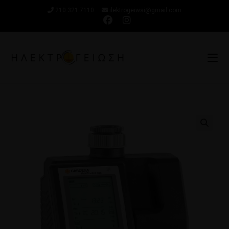
210 321 7110
ilektrogeiwsi@gmail.com
🔍