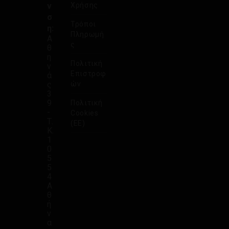
ν
Χρήσης
σ
Τρόποι
η:
Πληρωμή
Α
ς
θ
η
Πολιτική
ν
Επιστροφ
ά
ς
ών
3
9
Πολιτική
-
Cookies
Τ.
(ΕΕ)
Κ.
1
0
5
5
4
Α
θ
ή
ν
α