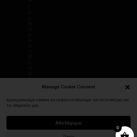
l:
il
e
kt
ro
g
ei
w
si
@
g
m
ai
l.c
o
Manage Cookie Consent
m
Χρησιμοποιούμε cookies για να βελτιστοποιούμε τον ιστότοπό μας και
τις υπηρεσίες μας.
Αποδέχομαι
Πολιτική Απορρήτου
Γενικοί Όροι Χρήσης
Τρόποι Πληρωμής
0
Πολιτική Επιστροφών
Πολιτική Cookies (ΕΕ)
Deny