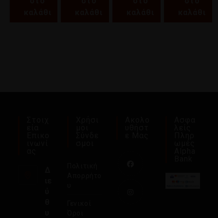
στο
στο
στο
στο
καλάθι
καλάθι
καλάθι
καλάθι
Στοιχ
Χρήσι
Ακολο
Ασφα
Εία
Μοι
Υθήστ
Λείς
Επικο
Σύνδε
Ε Μας
Πληρ
Ινωνί
Σμοι
Ωμές
Ας
Alpha
Bank
Πολιτική
Δ
Απορρήτο
ιε
υ
ύ
θ
Γενικοί
υ
Όροι