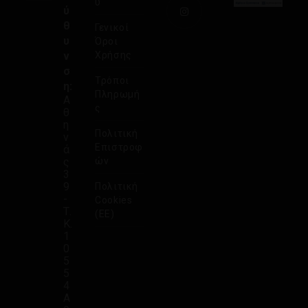
υ
ύ
θ
Γενικοί
υ
Όροι
ν
Χρήσης
σ
Τρόποι
η:
Πληρωμή
Α
ς
θ
η
Πολιτική
ν
Επιστροφ
ά
ς
ών
3
9
Πολιτική
-
Cookies
Τ.
(ΕΕ)
Κ.
1
0
5
5
4
Α