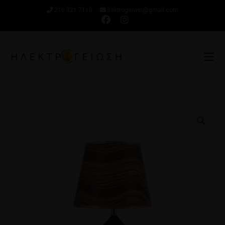
210 321 7110
ilektrogeiwsi@gmail.com
🔍