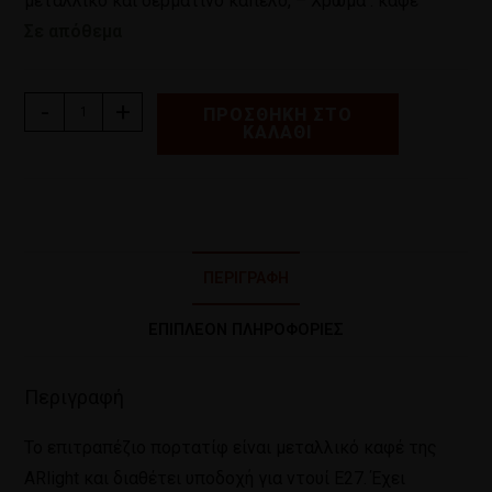
μεταλλικό και δερμάτινο καπέλο, – Χρώμα : καφέ
Σε απόθεμα
-
+
ΠΡΟΣΘΉΚΗ ΣΤΟ
ΚΑΛΆΘΙ
ΠΕΡΙΓΡΑΦΉ
ΕΠΙΠΛΈΟΝ ΠΛΗΡΟΦΟΡΊΕΣ
Περιγραφή
Το επιτραπέζιο πορτατίφ είναι μεταλλικό καφέ της
ARlight και διαθέτει υποδοχή για ντουί Ε27. Έχει