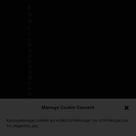
E
m
ai
l:
il
e
kt
ro
g
ei
w
si
@
g
m
ai
l.c
o
Manage Cookie Consent
m
Χρησιμοποιούμε cookies για να βελτιστοποιούμε τον ιστότοπό μας και
τις υπηρεσίες μας.