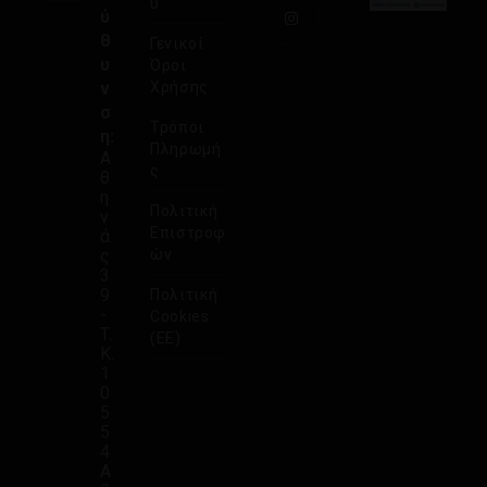
υ
ύ
θ
Γενικοί
υ
Όροι
ν
Χρήσης
σ
Τρόποι
η:
Πληρωμή
Α
ς
θ
η
Πολιτική
ν
Επιστροφ
ά
ς
ών
3
9
Πολιτική
-
Cookies
Τ.
(ΕΕ)
Κ.
1
0
5
5
4
Α