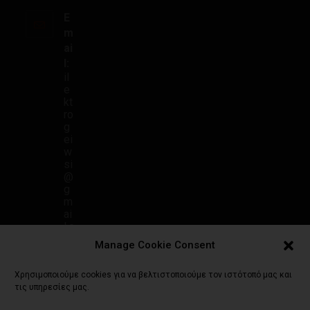
E
m
ai
l:
il
e
kt
ro
g
ei
w
si
@
g
m
ai
l.c
o
Manage Cookie Consent
m
Χρησιμοποιούμε cookies για να βελτιστοποιούμε τον ιστότοπό μας και
τις υπηρεσίες μας.