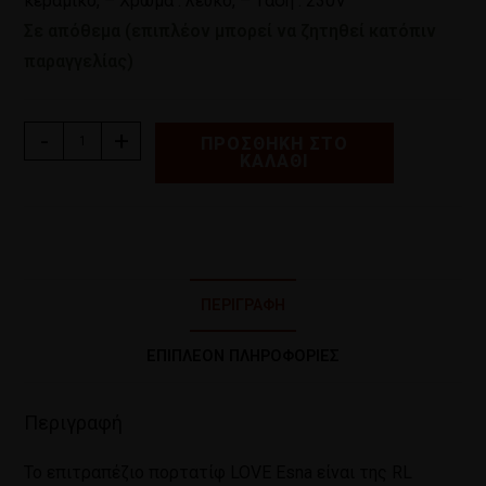
κεραμικό, – Χρώμα : λευκό, – Τάση : 230V
Σε απόθεμα (επιπλέον μπορεί να ζητηθεί κατόπιν
παραγγελίας)
-
+
ΠΡΟΣΘΉΚΗ ΣΤΟ
ΚΑΛΆΘΙ
ΠΕΡΙΓΡΑΦΉ
ΕΠΙΠΛΈΟΝ ΠΛΗΡΟΦΟΡΊΕΣ
Περιγραφή
Το επιτραπέζιο πορτατίφ LOVE Esna είναι της RL