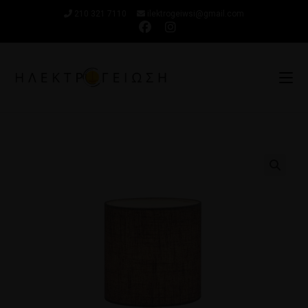
210 321 7110
ilektrogeiwsi@gmail.com
🔍