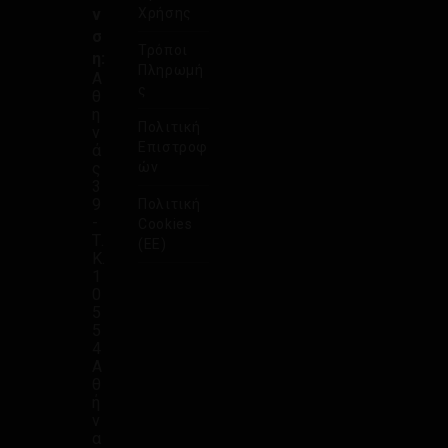
ν
Χρήσης
σ
Τρόποι
η:
Πληρωμή
Α
ς
θ
η
Πολιτική
ν
Επιστροφ
ά
ς
ών
3
9
Πολιτική
-
Cookies
Τ.
(ΕΕ)
Κ.
1
0
5
5
4
Α
θ
ή
ν
α