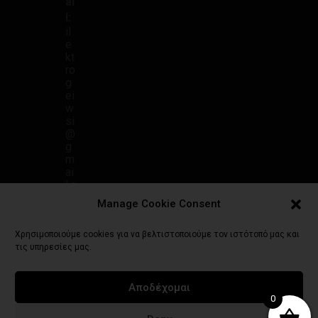
ai
l:
il
e
kt
ro
g
ei
w
si
@
g
m
ai
l.c
o
Manage Cookie Consent
m
Χρησιμοποιούμε cookies για να βελτιστοποιούμε τον ιστότοπό μας και
τις υπηρεσίες μας.
Αποδέχομαι
Πολιτική Απορρήτου
Γενικοί Όροι Χρήσης
Τρόποι Πληρωμής
0
Πολιτική Επιστροφών
Πολιτική Cookies (ΕΕ)