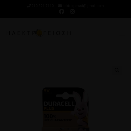
210 321 7110
ilektrogeiwsi@gmail.com
🔍