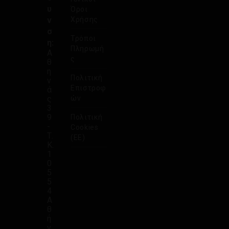
υ
Όροι
ν
Χρήσης
σ
Τρόποι
η:
Πληρωμή
Α
ς
θ
η
Πολιτική
ν
Επιστροφ
ά
ς
ών
3
9
Πολιτική
-
Cookies
Τ.
(ΕΕ)
Κ.
1
0
5
5
4
Α
θ
ή
ν