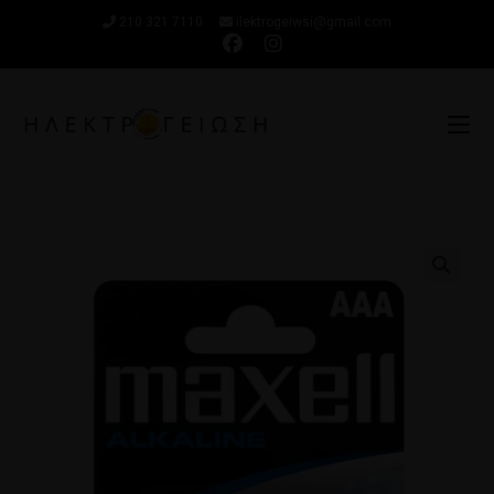
210 321 7110
ilektrogeiwsi@gmail.com
🔍