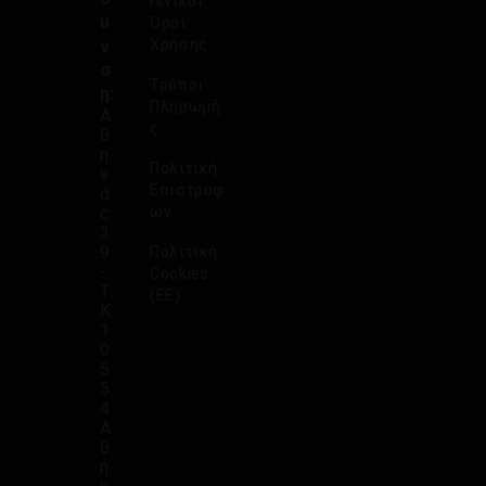
Γενικοί
υ
Όροι
ν
Χρήσης
σ
Τρόποι
η:
Πληρωμή
Α
ς
θ
η
Πολιτική
ν
Επιστροφ
ά
ς
ών
3
9
Πολιτική
-
Cookies
Τ.
(ΕΕ)
Κ.
1
0
5
5
4
Α
θ
ή