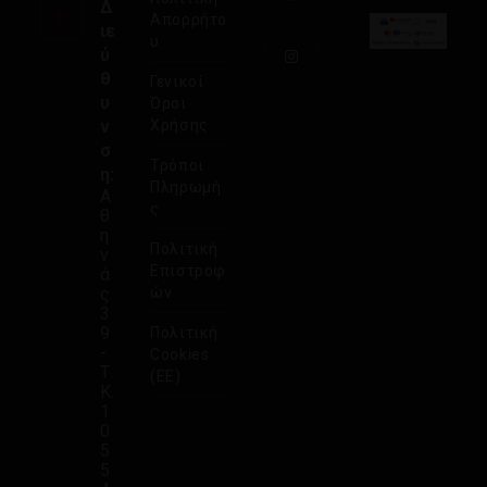
Δ
Απορρήτο
ιε
υ
ύ
θ
Γενικοί
υ
Όροι
ν
Χρήσης
σ
Τρόποι
η:
Πληρωμή
Α
ς
θ
η
Πολιτική
ν
Επιστροφ
ά
ς
ών
3
9
Πολιτική
-
Cookies
Τ.
(ΕΕ)
Κ.
1
0
5
5