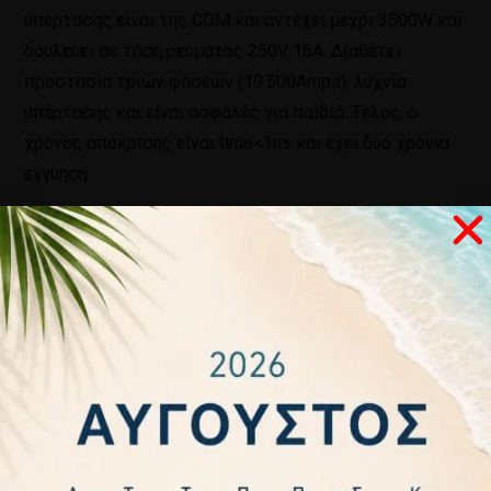
υπέρτασης είναι της COM και αντέχει μέχρι 3500W και
δουλεύει σε τάση ρεύματος 250V 16A. Διαθέτει
προστασία τριών φάσεων (19.500Amps), λυχνία
υπέρτασης και είναι ασφαλές για παιδιά. Τέλος, ο
χρόνος απόκρισης είναι time<1ns και έχει δύο χρόνια
εγγύηση.
Σχετικά προϊόντα
ΕΚΤΌΣ
ΕΚΤΌΣ
ΕΚΤΌΣ
ΑΠΟΘΈΜΑΤΟΣ
ΑΠΟΘΈΜΑΤΟΣ
ΑΠΟΘΈΜΑΤΟ
ΑΝΤΑΠΤΟΡΑΣ
ΑΝΤΑΠΤΟΡΑΣ
ΑΝΤΑΠΤΟΡΑΣ
ΑΝΤΑΠΤΟΡΑΣ
ΣΟΥΚΟ ΜΕ
ΣΤΑΥΡΟΣ
ΣΤΑΥΡΟΣ
ΣΟΥΚΟ ΣΕ