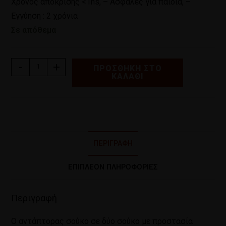
Χρόνος απόκρισης <1ns, – Ασφαλές για παιδιά, –
Εγγύηση : 2 χρόνια
Σε απόθεμα
-
+
ΠΡΟΣΘΉΚΗ ΣΤΟ
ΚΑΛΆΘΙ
ΠΕΡΙΓΡΑΦΉ
ΕΠΙΠΛΈΟΝ ΠΛΗΡΟΦΟΡΊΕΣ
Περιγραφή
Ο αντάπτορας σούκο σε δύο σούκο με προστασία