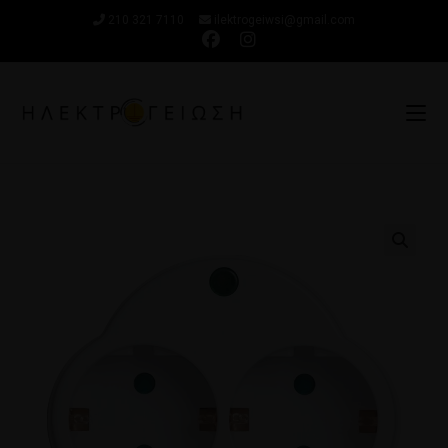
210 321 7110
ilektrogeiwsi@gmail.com
🔍